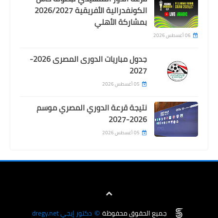
الكونفدرالية الأفريقية 2026/2027
بمشاركة الأهلي
06 أغسطس 2026
جدول مباريات الدورى المصرى 2026-
اخبار خفيفة
2027
حسام حسن يعلن قائمة منتخب مصر
05 أغسطس 2026
لتصفيات أمم أفريقيا (9 لاعبين من
الأهلي منهم 3 حراس)
نتيجة قرعة الدوري المصري موسم
2026-2027
05 أغسطس 2026
جميع الحقوق محفوظة
دكتور إيجي dregy.net
©
اخبار خفيفة