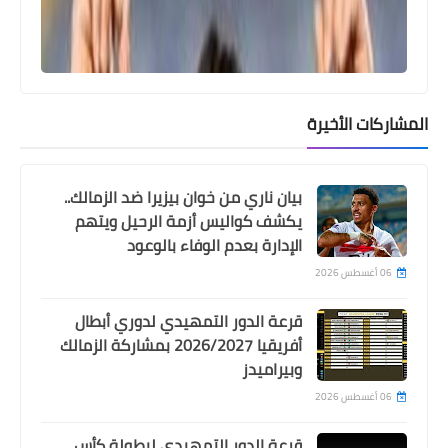
تعليق ساخر من عصام الحضرى على
اختيارات حسام حسن لقائمة منتخب مصر
المشاركات الأخيرة
بيان ناري من خوان بيزيرا ضد الزمالك..
يكشف كواليس أزمة الرحيل ويتهم
الإدارة بعدم الوفاء بالوعود
06 أغسطس 2026
Egypt
ثنائى الزمالك و بيراميدز يسخران من عدم
قرعة الدور التمهيدي لدوري أبطال
انضمامهما لقائمة منتخب مصر
أفريقيا 2026/2027 بمشاركة الزمالك
وبيراميدز
06 أغسطس 2026
قرعة الدور التمهيدي لبطولة كأس