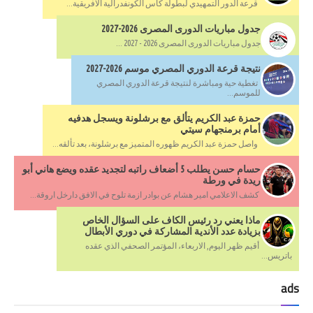
قرعة الدور التمهيدي لبطولة كأس الكونفدرالية الأفريقية...
جدول مباريات الدورى المصرى 2026-2027
جدول مباريات الدورى المصرى 2026 - 2027 ...
نتيجة قرعة الدوري المصري موسم 2026-2027
تغطية حية ومباشرة لنتيجة قرعة الدوري المصري
للموسم...
حمزة عبد الكريم يتألق مع برشلونة ويسجل هدفيه
أمام برمنجهام سيتي
واصل حمزة عبد الكريم ظهوره المتميز مع برشلونة، بعد تألقه...
حسام حسن يطلب 5 أضعاف راتبه لتجديد عقده ويضع هاني أبو
ريدة في ورطة
كشف الاعلامي امير هشام عن بوادر ازمة تلوح في الافق دارخل اروقة...
ماذا يعني رد رئيس الكاف على السؤال الخاص
بزيادة عدد الأندية المشاركة في دوري الأبطال
أقيم ظهر اليوم, الاربعاء، المؤتمر الصحفي الذي عقده
باتريس...
ads