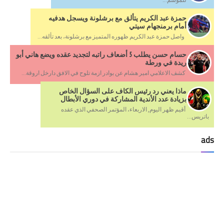
حمزة عبد الكريم يتألق مع برشلونة ويسجل هدفيه
أمام برمنجهام سيتي
واصل حمزة عبد الكريم ظهوره المتميز مع برشلونة، بعد تألقه...
حسام حسن يطلب 5 أضعاف راتبه لتجديد عقده ويضع هاني أبو
ريدة في ورطة
كشف الاعلامي امير هشام عن بوادر ازمة تلوح في الافق دارخل اروقة...
ماذا يعني رد رئيس الكاف على السؤال الخاص
بزيادة عدد الأندية المشاركة في دوري الأبطال
أقيم ظهر اليوم, الاربعاء، المؤتمر الصحفي الذي عقده
باتريس...
ads