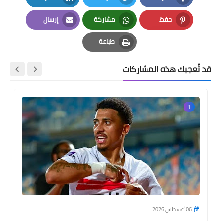
LinkedIn
Twitter
Facebook
حفظ
مشاركة
إرسال
Email
Whatsapp
Pinterest
طباعة
Print
قد تُعجبك هذه المشاركات
1
06 أغسطس 2026