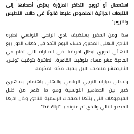
استعمال أو ترويج التذاكر المزوّرة يعرّض أصحابها إلى
التتبعات الجزائية المنصوص عليها قانونًا في حالات التدليس
والتزوير."
هذا ومن المقرر يستضيف نادي الرتجي التونسي نظيره
النادي الاهلي المصري مساء اليوم الأحد في ذهاب الدور ربع
النهائي لدوري ابطال افريقيا، في المباراة التي تقام في
الحادية عشر مساء بتوقيت القاهرة، العاشرة بتوقيت تونس،
الثانيةعشر منتصف الليل بتقيت مكة المكرمة.
وتحظى مباراة الترجي الرياضي والاهلي باهتمام جماهيري
كبير بين الجماهير التونسية وهو ما ظهر من خلال
الفيديوهات التي بثتها الصفحات الرسمية للنادي وكان اخرها
الفيديو التالي والذي تم عنوته بـ
"اراك غدا"