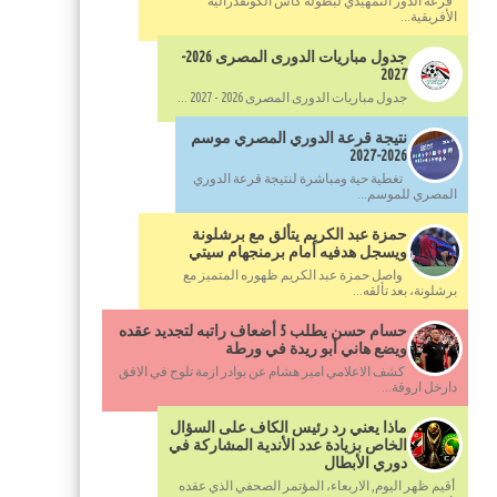
قرعة الدور التمهيدي لبطولة كأس الكونفدرالية
الأفريقية...
جدول مباريات الدورى المصرى 2026-
2027
جدول مباريات الدورى المصرى 2026 - 2027 ...
نتيجة قرعة الدوري المصري موسم
2026-2027
تغطية حية ومباشرة لنتيجة قرعة الدوري
المصري للموسم...
حمزة عبد الكريم يتألق مع برشلونة
ويسجل هدفيه أمام برمنجهام سيتي
واصل حمزة عبد الكريم ظهوره المتميز مع
برشلونة، بعد تألقه...
حسام حسن يطلب 5 أضعاف راتبه لتجديد عقده
ويضع هاني أبو ريدة في ورطة
كشف الاعلامي امير هشام عن بوادر ازمة تلوح في الافق
دارخل اروقة...
ماذا يعني رد رئيس الكاف على السؤال
الخاص بزيادة عدد الأندية المشاركة في
دوري الأبطال
أقيم ظهر اليوم, الاربعاء، المؤتمر الصحفي الذي عقده