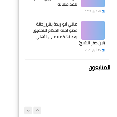
تنفذ طلباته
Extra
15 أبريل 2026
هاني أبو ريدة يقرر إحالة
عضو لجنة الحكام للتحقيق
بعد تهكمه على الأهلي
dregy
(ابن كفر الشيخ)
اتحاد الكرة يعلن مدة غياب
15 أبريل 2026
محمد صلاح بعد اصابتة في
مباراة غانا
المتابعون
اخبار خفيفة
حالتان تصعدان بمنتخب مصر
لثمن النهائي كأول للمجموعة
الثانية