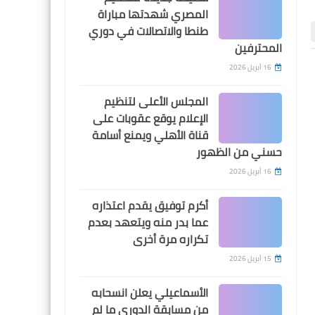
ميدو يفضح الحكم محمد
المصري شهدتها مباراة
معروف: فاجر مع الزمالك اكثر
طنطا والاتصالات في دوري
من الزمالكاوية
المحترفين
16 أبريل 2026
اخبار خفيفة
اخبار خفيفة
المجلس الأعلى لتنظيم
الإعلام يوقع عقوبات على
dregy
قناة الأهلي ويمنع أسامة
اول رد من صلاح محسن على
حسني من الظهور
التسريبات اللاأخلاقية التي
16 أبريل 2026
نُسبت اليه
أكرم توفيق يقدم اعتذاره
عما بدر منه ويتعهد بعدم
05 أغسطس 2026
05 أغسطس 2026
تكراره مرة أخرى
جدول مباريات الدورى المصرى 2026-
نتيجة قرعة الدوري المص
2026-2027
2027
15 أبريل 2026
sport tv
الأسماعيلي يعلن انسحابه
مشاهدة قناة أبو ظبي الاولى
من مسابقة الدوري ما لم
إكسترا بث مباشر ADSports