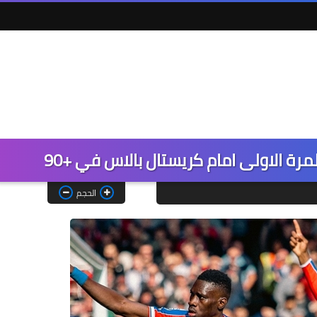
رة الاولى امام كريستال بالاس في +90
الحجم