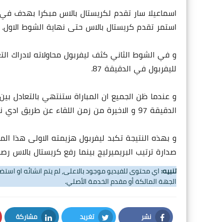
اسماعيلا سار تقدم لكريستال بالاس مبكرا بهدف في ا
استمر تقدم كريستال بالاس حتى نهاية الشوط الاول.
و في الشوط الثاني كثف ليفربول محاولاته لادراك ال
لليفربول في الدقيقة 87.
و عندما ظن الجميع ان المباراة ستنتهي بالتعادل بي
الدقيقة 97 و الاخيرة من زمن اللقاء عن طريق ادي نيكيتاه ليمنح فريقه فوزا قاتلا.
صدارة ترتيب البريميرليج بينما رفع كريستال بالاس رصيده الى 12 نقطة ليرتقي ال
تنبيه:
اي محتوى للفيديو موجود بالاعلى, لم يتم انشائه او اس
الجهة المالكة أو مقدم الخدمة الأصلي.
نشر
تغريد
مشاركة