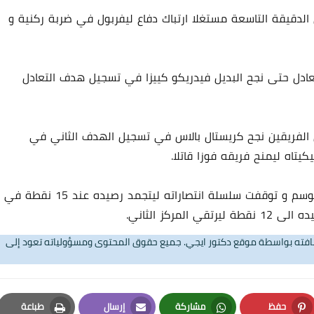
لدقيقة التاسعة مستغلا ارتباك دفاع ليفربول في ضربة ركنية و
تعادل حتى نجح البديل فيدريكو كييزا في تسجيل هدف التعادل
ن الفريقين نجح كريستال بالاس في تسجيل الهدف الثاني في
18 يناير 2024
و بهذه النتيجة تكبد ليفربول هزيمته الاولى هذا الموسم و توقفت سلسلة انتصاراته ليتجمد رصيده عند 15 نقطة في
مركز الثاني.
تضافته بواسطة موقع دكتور ايجي. جميع حقوق المحتوى ومسؤولياته تعود إلى
21 يناير 2024
حفظ
مشاركة
إرسال
طباعة