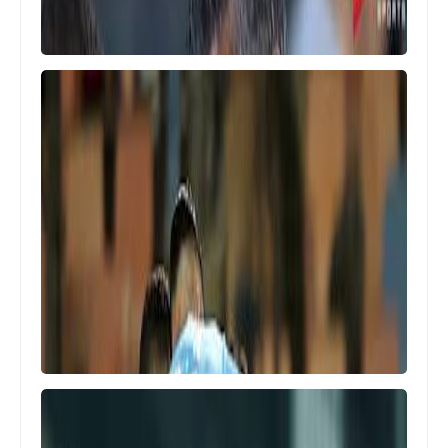
Egypt
"برشام" فخرى لاكاى يثير الجدل قبل
مباراة بيراميدز و الاهلى