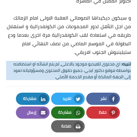
اكتوبر المقبل في القاهرة.
و سيكون ديكيداها الصومالي العقبة الاولى امام الزمالك
من اجل التأهل لدور المجموعات من الكونفدرالية و استهلال
طريقه في استعادة لقب الكونفدرالية مرة اخرى بعدما ودع
البطولة في الموسم الماضي من نصف النهائي امام
ستيلينبوش الجنوب افريقي.
تنبيه:
اي محتوى للفيديو موجود بالاعلى, لم يتم انشائه او استضافته
بواسطة موقع دكتور ايجي. جميع حقوق المحتوى ومسؤولياته تعود
إلى الجهة المالكة أو مقدم الخدمة الأصلي.
نشر
تغريد
مشاركة
LinkedIn
Twitter
Facebook
حفظ
مشاركة
إرسال
Email
Whatsapp
Pinterest
طباعة
Print