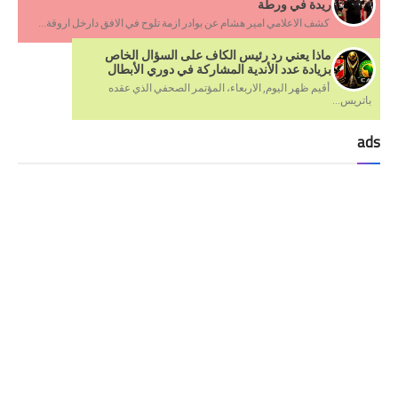
ريدة في ورطة
كشف الاعلامي امير هشام عن بوادر ازمة تلوح في الافق دارخل اروقة...
ماذا يعني رد رئيس الكاف على السؤال الخاص
بزيادة عدد الأندية المشاركة في دوري الأبطال
أقيم ظهر اليوم, الاربعاء، المؤتمر الصحفي الذي عقده
باتريس...
ads