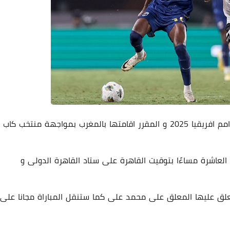
يفتتح منتخب مصر مشواره فى تصفيات بطولة كاس امم افريقيا 2025 و المقرر اقامتها بالمغرب بمواجهة منتخب كاب
بر فى تمام الساعة العاشرة مساءًا بتوقيت القاهرة على ستاد القاهرة الدولى و
المباراة مباشرة عبر قناة bein sport HD2 و يعلق عليها المعلق على محمد على كما ستنقل المباراة مجانا على