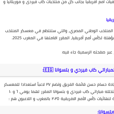
ات امم افريقيا بجانب كل من منتخبات كاب فيردى و موريتانيا و
قيا
 المنتخب الوطني المصري, والتي ستنتظم في معسكر المنتخب
ة لكأس أمم أفريقيا, المقرر اقامتها في المغرب 2025.
 عبر صفحته الرسمية جاء فيه:
11 فبراير 2025
أعلن الجهاز الفني لمنتخب مصر الأول لكرة القدم بقيادة حسام حسن قائمة الفريق وتضم ٢٧ لاعباً استعدادا للمعسكر
المقرر انطلاقه ٢٨ أغسطس الجاري حتى ١٠ سبتمبر ويتخلله مباراتي كاب فيردي و بتسوانا المقرر لهما يومي ٦ و ١٠
م الافريقية ٢٠٢٥ بالمغرب و اللاعبون هم :
12 فبراير 2025
تسوانا: