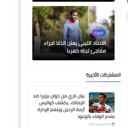
Egypt
اخبار خفيفة
اخبار خفيفة
الاتحاد الليبى يعلن اتخاذ اجراء
مفاجئ تجاه كهربا
المشاركات الأخيرة
Egypt
الاهلى يكشف موقف 8 لاعبين
بيان ناري من خوان بيزيرا ضد
05 أغسطس 2026
05 أغسطس 2026
مصابين من مباراتي
الزمالك.. يكشف كواليس
جدول مباريات الدورى المصرى 2026-
نتيجة قرعة الدوري المص
الاسماعيلى و الزمالك
أزمة الرحيل ويتهم الإدارة
2026-2027
2027
بعدم الوفاء بالوعود
06 أغسطس 2026