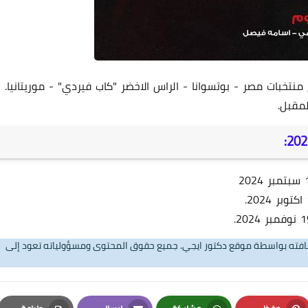
12 فبراير 2025
خبات مصر - بوتسوانا - الراس الاخضر "كاب فيردي" - موريتانيا.
مقبل.
12 فبراير 2025
تضافته بواسطة موقع دكتور ايجي. جميع حقوق المحتوى ومسؤولياته تعود إلى