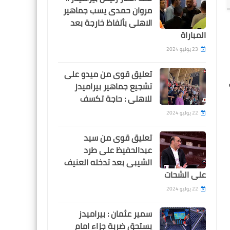
مروان حمدى يسب جماهير
اخبار رياضية
الاهلى بألفاظ خارجة بعد
صلاح يسجل و يصنع فى تعادل
المباراة
مثير لليفربول امام ايفرتون
23 يوليو 2024
تعليق قوى من ميدو على
تشجيع جماهير بيراميدز
للاهلى : حاجة تكسف
22 يوليو 2024
Egypt
زيكو يسجل هدف عالمى من
تعليق قوى من سيد
مقصية رائعة امام سيراميكا
عبدالحفيظ على طرد
الشيبى بعد تدخله العنيف
على الشحات
22 يوليو 2024
سمير عثمان : بيراميدز
Egypt
يستحق ضربة جزاء امام