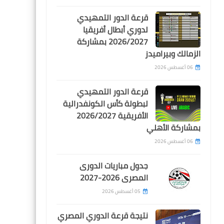
Egypt
قرعة الدور التمهيدي
لائحة العقوبات تكشف موقف
لدوري أبطال أفريقيا
2026/2027 بمشاركة
مصطفى العش من مباراة
الزمالك وبيراميدز
الزمالك بعد طرده امام غزل
المحلة
06 أغسطس 2026
قرعة الدور التمهيدي
لبطولة كأس الكونفدرالية
الأفريقية 2026/2027
بمشاركة الأهلي
اخبار رياضية
06 أغسطس 2026
صلاح يسجل و يصنع فى تعادل
جدول مباريات الدورى
مثير لليفربول امام ايفرتون
المصرى 2026-2027
05 أغسطس 2026
نتيجة قرعة الدوري المصري