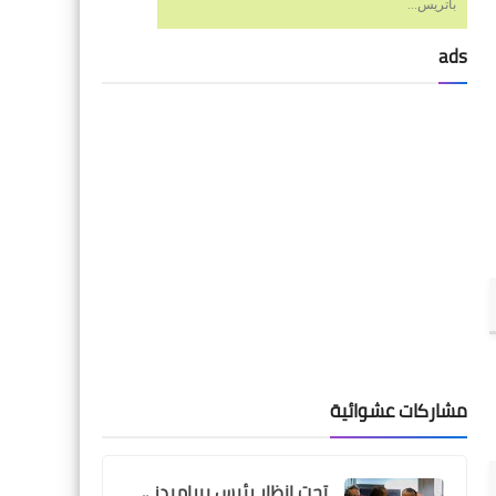
باتريس...
ads
Egypt
لائحة العقوبات تكشف موقف
مصطفى العش من مباراة
الزمالك بعد طرده امام غزل
المحلة
مشاركات عشوائية
تحت انظار رئيس بيراميدز ..