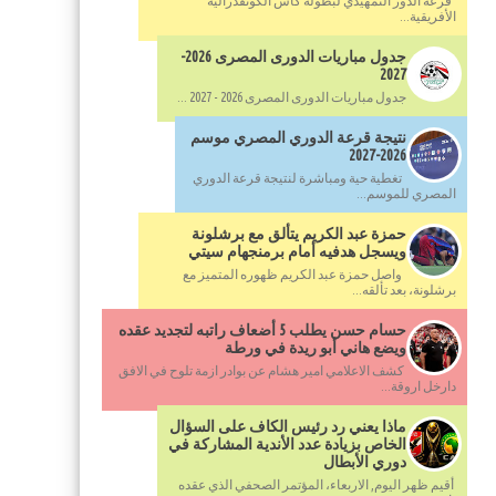
قرعة الدور التمهيدي لبطولة كأس الكونفدرالية
الأفريقية...
جدول مباريات الدورى المصرى 2026-
2027
جدول مباريات الدورى المصرى 2026 - 2027 ...
نتيجة قرعة الدوري المصري موسم
2026-2027
تغطية حية ومباشرة لنتيجة قرعة الدوري
المصري للموسم...
حمزة عبد الكريم يتألق مع برشلونة
ويسجل هدفيه أمام برمنجهام سيتي
واصل حمزة عبد الكريم ظهوره المتميز مع
برشلونة، بعد تألقه...
حسام حسن يطلب 5 أضعاف راتبه لتجديد عقده
ويضع هاني أبو ريدة في ورطة
كشف الاعلامي امير هشام عن بوادر ازمة تلوح في الافق
دارخل اروقة...
ماذا يعني رد رئيس الكاف على السؤال
الخاص بزيادة عدد الأندية المشاركة في
دوري الأبطال
أقيم ظهر اليوم, الاربعاء، المؤتمر الصحفي الذي عقده