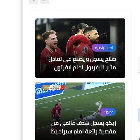
المحلة
اخبار رياضية
صلاح يسجل و يصنع فى تعادل
مثير لليفربول امام ايفرتون
Egypt
زيكو يسجل هدف عالمى من
مقصية رائعة امام سيراميكا