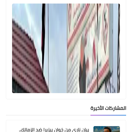
اليوم في برونزية كأس أمم أفريقيا 2025
و القنوات الناقلة
Egypt
رسميا .. الكاف يعلن ايقاف ثنائي منتخب
مصر قبل مباراة نيجيريا
المشاركات الأخيرة
بيان ناري من خوان بيزيرا ضد الزمالك..