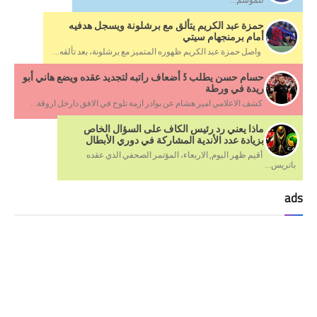
حمزة عبد الكريم يتألق مع برشلونة ويسجل هدفيه
أمام برمنجهام سيتي
واصل حمزة عبد الكريم ظهوره المتميز مع برشلونة، بعد تألقه...
حسام حسن يطلب 5 أضعاف راتبه لتجديد عقده ويضع هاني أبو
ريدة في ورطة
كشف الاعلامي امير هشام عن بوادر ازمة تلوح في الافق دارخل اروقة...
ماذا يعني رد رئيس الكاف على السؤال الخاص
بزيادة عدد الأندية المشاركة في دوري الأبطال
أقيم ظهر اليوم, الاربعاء، المؤتمر الصحفي الذي عقده
باتريس...
ads