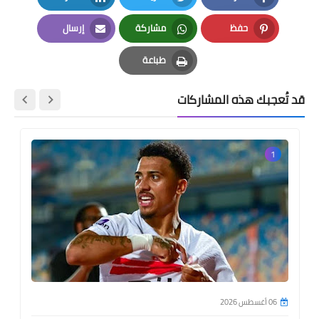
LinkedIn
Twitter
Facebook
حفظ
مشاركة
إرسال
Email
Whatsapp
Pinterest
طباعة
Print
قد تُعجبك هذه المشاركات
1
06 أغسطس 2026