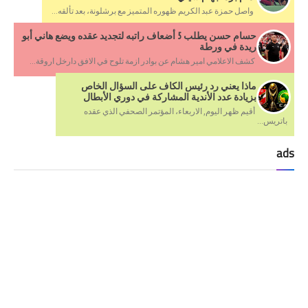
واصل حمزة عبد الكريم ظهوره المتميز مع برشلونة، بعد تألقه...
حسام حسن يطلب 5 أضعاف راتبه لتجديد عقده ويضع هاني أبو
ريدة في ورطة
كشف الاعلامي امير هشام عن بوادر ازمة تلوح في الافق دارخل اروقة...
ماذا يعني رد رئيس الكاف على السؤال الخاص
بزيادة عدد الأندية المشاركة في دوري الأبطال
أقيم ظهر اليوم, الاربعاء، المؤتمر الصحفي الذي عقده
باتريس...
ads