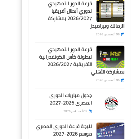
قرعة الدور التمهيدي
Egypt
لدوري أبطال أفريقيا
2026/2027 بمشاركة
لجنة الحكام تتحدى الزمالك
الزمالك وبيراميدز
بعد الكشف عن طاقم تحكيم
مباراته امام المصرى
06 أغسطس 2026
قرعة الدور التمهيدي
لبطولة كأس الكونفدرالية
الأفريقية 2026/2027
بمشاركة الأهلي
Egypt
06 أغسطس 2026
اشتباك قوى بين عواد و حسام
عبدالمجيد بعد هدف المصرى
جدول مباريات الدورى
الثانى امام الزمالك
المصرى 2026-2027
05 أغسطس 2026
نتيجة قرعة الدوري المصري
موسم 2026-2027