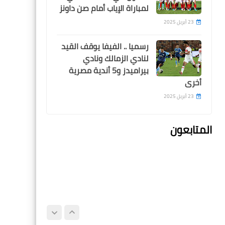
لمباراة الإياب أمام صن داونز
المصرى
23 أبريل 2025
رسميا .. الفيفا يوقف القيد
لنادي الزمالك ونادي
بيراميدز و5 أندية مصرية
أخرى
Egypt
23 أبريل 2025
جوميز يجرى تعديلين على
تشكيلة الزمالك امام المصرى
المتابعون
Egypt
لجنة الحكام تتحدى الزمالك
بعد الكشف عن طاقم تحكيم
مباراته امام المصرى