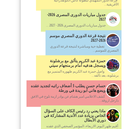
قرعة الدور التمهيدي لبطولة كأس الكونفدرالية
الأفريقية...
جدول مباريات الدورى المصرى 2026-
2027
جدول مباريات الدورى المصرى 2026 - 2027 ...
نتيجة قرعة الدوري المصري موسم
2026-2027
تغطية حية ومباشرة لنتيجة قرعة الدوري
المصري للموسم...
حمزة عبد الكريم يتألق مع برشلونة
ويسجل هدفيه أمام برمنجهام سيتي
واصل حمزة عبد الكريم ظهوره المتميز مع
برشلونة، بعد تألقه...
حسام حسن يطلب 5 أضعاف راتبه لتجديد عقده
ويضع هاني أبو ريدة في ورطة
كشف الاعلامي امير هشام عن بوادر ازمة تلوح في الافق
دارخل اروقة...
ماذا يعني رد رئيس الكاف على السؤال
الخاص بزيادة عدد الأندية المشاركة في
دوري الأبطال
أقيم ظهر اليوم, الاربعاء، المؤتمر الصحفي الذي عقده