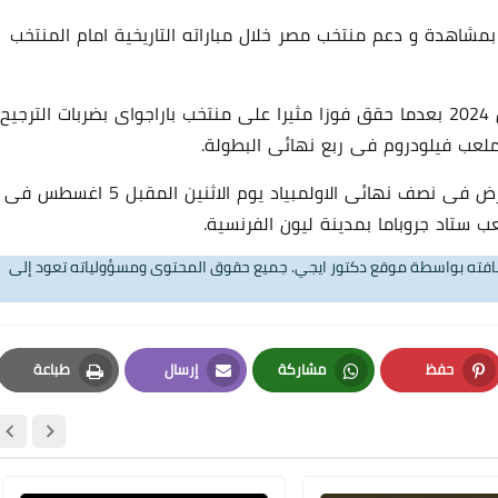
بمشاهدة و دعم منتخب مصر خلال مباراته التاريخية امام المنتخب
و تأهل منتخب مصر الى نصف نهائى اولمبياد باريس 2024 بعدما حقق فوزا مثيرا على منتخب باراجواى بضربات الترجيح
و سيواجه منتخب مصر نظيره منتخب فرنسا صاحب الارض فى نصف نهائى الاولمبياد يوم الاثنين المقبل 5 اغسطس فى
ب ستاد جروباما بمدينة ليون الفرنسية.
17 يونيو 2024
تضافته بواسطة موقع دكتور ايجي. جميع حقوق المحتوى ومسؤولياته تعود إلى
حفظ
مشاركة
إرسال
طباعة
Print
Email
Whatsapp
Pinterest
17 يونيو 2024