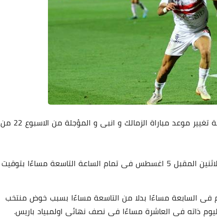
قررت لجنة المسابقات برابطة الاندية المصرية المحترفة تغيير موعد مباراة الزمالك و انبى و المؤجلة من الاسبوع 22 من
و كان من المقرر ان تقام مباراة الزمالك و انبى يوم الاثنين المقبل 5 اغسطس فى تمام الساعة التاسعة مساءًا بتوقيت
قام فى السابعة مساءًا بدلا من التاسعة مساءًا بسبب خوض منتخب
يوم ذاته فى العاشرة مساءًا فى نصف نهائى اولمبياد باريس.