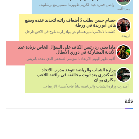
واصل حمزة عبد الكريم ظهوره المتميز مع برشلونة،
بعد تألقه...
حسام حسن يطلب 5 أضعاف راتبه لتجديد عقده ويضع
هاني أبو ريدة في ورطة
كشف الاعلامي امير هشام عن بوادر ازمة تلوح في الافق دارخل
اروقة...
ماذا يعني رد رئيس الكاف على السؤال الخاص بزيادة عدد
الأندية المشاركة في دوري الأبطال
أقيم ظهر اليوم, الاربعاء، المؤتمر الصحفي الذي عقده باتريس...
وزارة الشباب والرياضة تتوعد مدرب الاتحاد
السكندري بعد ثبوت مخالفته في واقعة اللاعب
مكاري يونان
أصدرت وزارة الشباب والرياضية بياناُ عاجلاً مساء الاربعاء...
ads