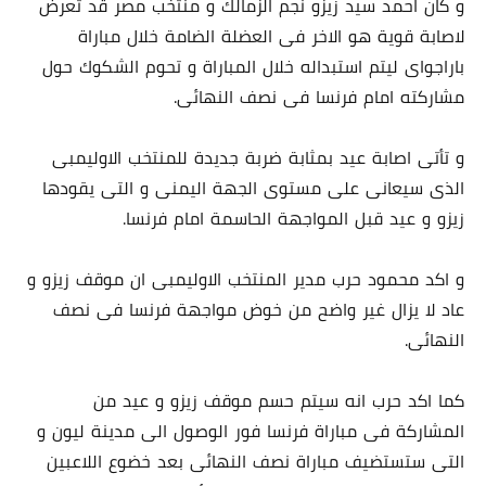
و كان احمد سيد زيزو نجم الزمالك و منتخب مصر قد تعرض
لاصابة قوية هو الاخر فى العضلة الضامة خلال مباراة
باراجواى ليتم استبداله خلال المباراة و تحوم الشكوك حول
مشاركته امام فرنسا فى نصف النهائى.
و تأتى اصابة عيد بمثابة ضربة جديدة للمنتخب الاوليمبى
الذى سيعانى على مستوى الجهة اليمنى و التى يقودها
زيزو و عيد قبل المواجهة الحاسمة امام فرنسا.
و اكد محمود حرب مدير المنتخب الاوليمبى ان موقف زيزو و
عاد لا يزال غير واضح من خوض مواجهة فرنسا فى نصف
النهائى.
كما اكد حرب انه سيتم حسم موقف زيزو و عيد من
المشاركة فى مباراة فرنسا فور الوصول الى مدينة ليون و
التى ستستضيف مباراة نصف النهائى بعد خضوع اللاعبين