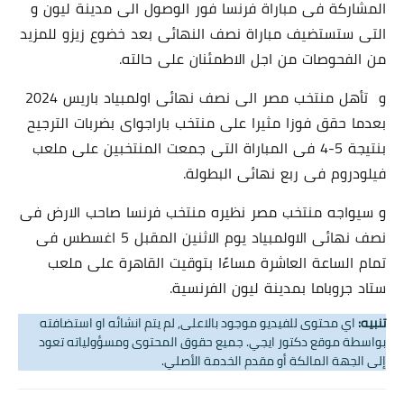
المشاركة فى مباراة فرنسا فور الوصول الى مدينة ليون و
التى ستستضيف مباراة نصف النهائى بعد خضوع زيزو للمزيد
من الفحوصات من اجل الاطمئنان على حالته.
و تأهل منتخب مصر الى نصف نهائى اولمبياد باريس 2024
بعدما حقق فوزا مثيرا على منتخب باراجواى بضربات الترجيح
بنتيجة 5-4 فى المباراة التى جمعت المنتخبين على ملعب
فيلودروم فى ربع نهائى البطولة.
و سيواجه منتخب مصر نظيره منتخب فرنسا صاحب الارض فى
نصف نهائى الاولمبياد يوم الاثنين المقبل 5 اغسطس فى
تمام الساعة العاشرة مساءًا بتوقيت القاهرة على ملعب
ستاد جروباما بمدينة ليون الفرنسية.
تنبيه:
اي محتوى للفيديو موجود بالاعلى, لم يتم انشائه او استضافته
بواسطة موقع دكتور ايجي. جميع حقوق المحتوى ومسؤولياته تعود
إلى الجهة المالكة أو مقدم الخدمة الأصلي.