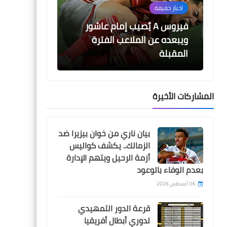
اخبار خفيفة
اخبار خفيفة
اخبار خفيفة
فيروس A يٌصيب إمام عاشور
ويبعده عن الملاعب الفترة
المقبلة
المشاركات الأخيرة
Egypt
05 أغسطس 2026
05 أغسطس 2026
ابراهيم فايق يفجر مفاجأة
جدول مباريات الدورى المصرى 2026-
نتيجة قرعة الدوري المص
بيان ناري من خوان بيزيرا ضد
2026-2027
2027
بشأن مشاركة زيزو و امام
الزمالك.. يكشف كواليس
عاشور في مباراة انبي
أزمة الرحيل ويتهم الإدارة
بعدم الوفاء بالوعود
06 أغسطس 2026
قرعة الدور التمهيدي
اخبار خفيفة
لدوري أبطال أفريقيا