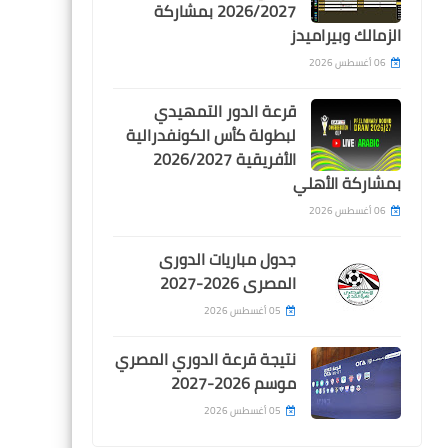
2026/2027 بمشاركة
رسالة تحذيرية من ممدوح
الزمالك وبيراميدز
عباس للاعبي وجماهير الزمالك
بعد تصدر الدوري
06 أغسطس 2026
قرعة الدور التمهيدي
لبطولة كأس الكونفدرالية
الأفريقية 2026/2027
بمشاركة الأهلي
arabic tv
06 أغسطس 2026
قناة الوطنية التونسية الاولى
جدول مباريات الدورى
nationale1 بث مباشر
المصرى 2026-2027
05 أغسطس 2026
نتيجة قرعة الدوري المصري
موسم 2026-2027
05 أغسطس 2026
arabic tv