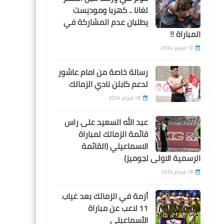
nationale1 بث مباشر
لغانا .. كهربا وموديست
يطلبان عدم المشاركة في
المباراة !!
19 فبراير 2024
رسالة خاصة من امام عاشور
arabic tv
لدعم كابتن نادي الزمالك
قناة الوطنية التونسية الثانية
18 فبراير 2024
بث مباشر nationale2
عبد الله السعيد على راس
قائمة الزمالك لمباراة
الاسماعيلي (القائمة
الرسمية الاولى لجوميز)
اخبار خفيفة
18 فبراير 2024
فيروس A يٌصيب إمام عاشور
أزمة في الزمالك بعد غياب
ويبعده عن الملاعب الفترة
11 لاعب عن مباراة
المقبلة
الأسماعيلي