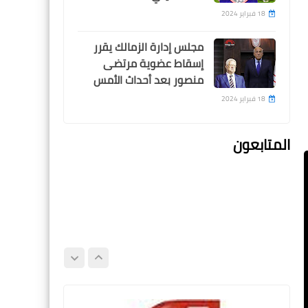
18 فبراير 2024
مجلس إدارة الزمالك يقرر
إسقاط عضوية مرتضى
Egypt
منصور بعد أحداث الأمس
ابراهيم فايق يفجر مفاجأة
18 فبراير 2024
بشأن مشاركة زيزو و امام
عاشور في مباراة انبي
المتابعون
اخبار خفيفة
رسالة تحذيرية من ممدوح
عباس للاعبي وجماهير الزمالك
بعد تصدر الدوري