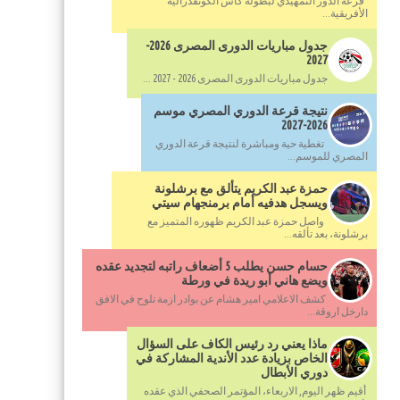
قرعة الدور التمهيدي لبطولة كأس الكونفدرالية
الأفريقية...
جدول مباريات الدورى المصرى 2026-
2027
جدول مباريات الدورى المصرى 2026 - 2027 ...
نتيجة قرعة الدوري المصري موسم
2026-2027
تغطية حية ومباشرة لنتيجة قرعة الدوري
المصري للموسم...
حمزة عبد الكريم يتألق مع برشلونة
ويسجل هدفيه أمام برمنجهام سيتي
واصل حمزة عبد الكريم ظهوره المتميز مع
برشلونة، بعد تألقه...
حسام حسن يطلب 5 أضعاف راتبه لتجديد عقده
ويضع هاني أبو ريدة في ورطة
كشف الاعلامي امير هشام عن بوادر ازمة تلوح في الافق
دارخل اروقة...
ماذا يعني رد رئيس الكاف على السؤال
الخاص بزيادة عدد الأندية المشاركة في
دوري الأبطال
أقيم ظهر اليوم, الاربعاء، المؤتمر الصحفي الذي عقده