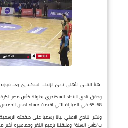
هنأ النادي الأهلي نادي الإتحاد السكندري بعد فوزه ببطو
وحقق نادي الاتحاد السكندري بطولة كأس مصر لكرة ال
68-65 في المباراة التي اقيمت مساء امس الخميس.
ونشر النادي الاهلي بيانا رسميا على صفحته الرسمية لت
ب"كأس السلة" وعلاقتنا بزعيم الثغر وجماهيره أكبر من