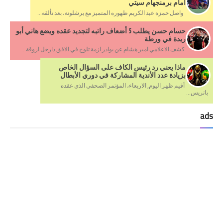
أمام برمنجهام سيتي
واصل حمزة عبد الكريم ظهوره المتميز مع برشلونة، بعد تألقه...
حسام حسن يطلب 5 أضعاف راتبه لتجديد عقده ويضع هاني أبو
ريدة في ورطة
كشف الاعلامي امير هشام عن بوادر ازمة تلوح في الافق دارخل اروقة...
ماذا يعني رد رئيس الكاف على السؤال الخاص
بزيادة عدد الأندية المشاركة في دوري الأبطال
أقيم ظهر اليوم, الاربعاء، المؤتمر الصحفي الذي عقده
باتريس...
ads