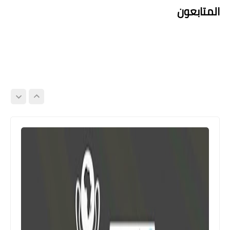
المتابعون
اخبار خفيفة
الحكم محمود البنا يعلن اعتزاله التحكيم
بشكل نهائي (ليس بقرارٍ فنى أو طبيعى)