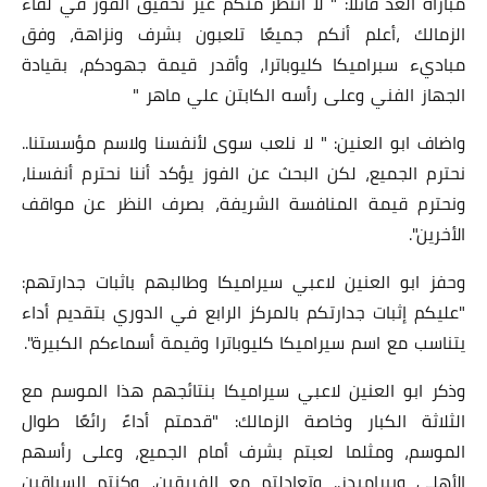
مباراة الغد قائلا: " لا أنتظر منكم غير تحقيق الفوز في لقاء
الزمالك ،أعلم أنكم جميعًا تلعبون بشرف ونزاهة، وفق
مباديء سبراميكا كليوباترا، وأقدر قيمة جهودكم، بقيادة
الجهاز الفني وعلى رأسه الكابتن علي ماهر "
واضاف ابو العنين: " لا نلعب سوى لأنفسنا ولاسم مؤسستنا..
نحترم الجميع، لكن البحث عن الفوز يؤكد أننا نحترم أنفسنا،
ونحترم قيمة المنافسة الشريفة، بصرف النظر عن مواقف
الأخرين".
وحفز ابو العنين لاعبي سيراميكا وطالبهم باثبات جدارتهم:
"عليكم إثبات جدارتكم بالمركز الرابع في الدوري بتقديم أداء
يتناسب مع اسم سيراميكا كليوباترا وقيمة أسماءكم الكبيرة".
وذكر ابو العنين لاعبي سيراميكا بنتائجهم هذا الموسم مع
الثلاثة الكبار وخاصة الزمالك: "قدمتم أداءً رائعًا طوال
الموسم، ومثلما لعبتم بشرف أمام الجميع، وعلى رأسهم
الأهلي وبيراميدز.. وتعادلتم مع الفريقين، وكنتم السباقين