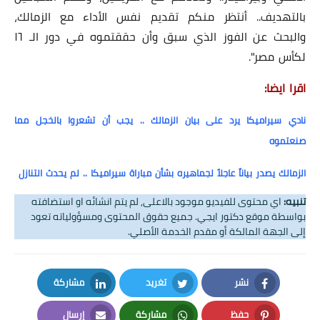
بالتهديف.. أنتظر منكم تقديم نفس الأداء مع الزمالك،
والبحث عن الفوز الذي سبق وأن حققتموه في دور الـ ١٦
لكأس مصر".
اقرا ايضا:
نادي سيراميكا يرد على بيان الزمالك .. يجب أن تشعروا بالخجل مما
صنعتموه
الزمالك يصدر بياناً عاجلاً لجماهيره بشأن مباراة سيراميكا .. لم يحدث التنازل
تنبيه:
اي محتوى للفيديو موجود بالاعلى, لم يتم انشائه او استضافته
بواسطة موقع دكتور ايجي. جميع حقوق المحتوى ومسؤولياته تعود
إلى الجهة المالكة أو مقدم الخدمة الأصلي.
نشر
تغريد
مشاركة
LinkedIn
Twitter
Facebook
حفظ
مشاركة
إرسال