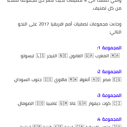
والتي صنفت الى 4 تصنيفات بحيث تضم كل مجموعة منتخبا
من كل تصنيف.
وجاءت مجموعات تصفيات أمم افريقيا 2017 على النحو
التالي:
المجموعة 1:
🇲🇦 المغرب 🇬🇦 الغابون 🇳🇪 النيجر 🇱🇸 ليسوتو
المجموعة 2:
🇪🇬 مصر 🇦🇴 أنغولا 🇲🇼 مالاوي 🇸🇸 جنوب السودان.
المجموعة 3:
🇨🇮 كوت ديفوار 🇬🇭 غانا 🇬🇲 غامبيا 🇸🇴 الصومال.
المجموعة 4: