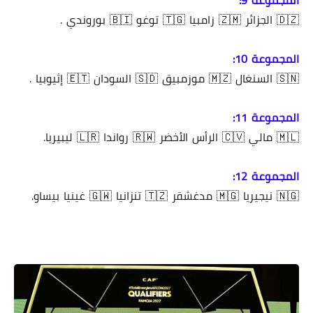
المجموعة 9:
🇩🇿 الجزائر 🇿🇲 زامبيا 🇹🇬 توغو 🇧🇮 بوروندي .
المجموعة 10:
🇸🇳 السنغال 🇲🇿 موزمبيق 🇸🇩 السودان 🇪🇹 إثيوبيا .
المجموعة 11:
🇲🇱 مالي 🇨🇻 الرأس الأخضر 🇷🇼 رواندا 🇱🇷 ليبيريا.
المجموعة 12:
🇳🇬 نيجيريا 🇲🇬 مدغشقر 🇹🇿 تنزانيا 🇬🇼 غينيا بيساو.