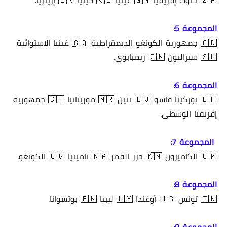
🇿🇦 جنوب إفريقيا 🇬🇳 غينيا 🇰🇪 كينيا 🇪🇷 إريتريا.
المجموعة 5:
🇨🇩 جمهورية الكونغو الديمقراطية 🇬🇶 غينيا الاستوائية
🇸🇱 سيراليون 🇿🇼 زيمبابوي.
المجموعة 6:
🇧🇫 بوركينا فاسو 🇧🇯 بنين 🇲🇷 موريتانيا 🇨🇫 جمهورية
إفريقيا الوسطى.
المجموعة 7:
🇨🇲 الكاميرون 🇰🇲 جزر القمر 🇳🇦 ناميبيا 🇨🇬 الكونغو.
المجموعة 8:
🇹🇳 تونس 🇺🇬 أوغندا 🇱🇾 ليبيا 🇧🇼 بوتسوانا.