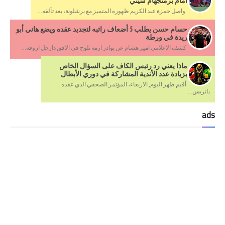
أمام برمنجهام سيتي
واصل حمزة عبد الكريم ظهوره المتميز مع برشلونة، بعد تألقه...
حسام حسن يطلب 5 أضعاف راتبه لتجديد عقده ويضع هاني أبو
ريدة في ورطة
كشف الاعلامي امير هشام عن بوادر ازمة تلوح في الافق دارخل اروقة...
ماذا يعني رد رئيس الكاف على السؤال الخاص
بزيادة عدد الأندية المشاركة في دوري الأبطال
أقيم ظهر اليوم, الاربعاء، المؤتمر الصحفي الذي عقده
باتريس...
ads