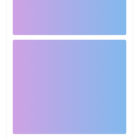
رسميا .. الكاف يعلن ايقاف ثنائي منتخب
مصر قبل مباراة نيجيريا
اخبار خفيفة
المجلس الاعلى لتنظيم الاعلام يقرر منع
ظهور ميدو على جميع وسائل الإعلام