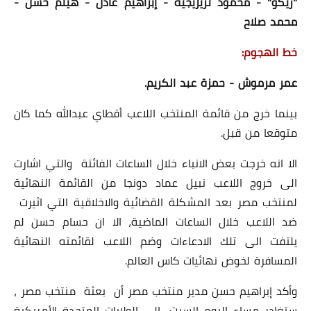
"زيكو" - محمود تريزيجيه - إبراهيم عادل - هيثم حسن -
محمد صلاح
خط الهجوم:
عمر مرموش - حمزة عبد الكريم.
بينما خرج من قائمة المنتخب اللاعب أقطاي عبدالله كما كان
متوقعا من قبل.
الا انه خرجت بعض الانباء خلال الساعات الفائتة والتي اشارت
الى خروج اللاعب نبيل عماد دونجا من القائمة النهائية
لمنتخب مصر بعد المشكلة القضائية والاخلاقية التي اثيرت
ضد اللاعب خلال الساعات الماضية، الا ان حسام حسن لم
يلتفت الى تلك الادعاءات وضم اللاعب لقائمته النهائية
المسافرة لخوض نهائيات كاس العالم.
وأكد إبراهيم حسن مدير منتخب مصر أن بعثة منتخب مصر ،
ستغادر مساء اليوم السبت، إلي الولايات المتحدة الأمريكية