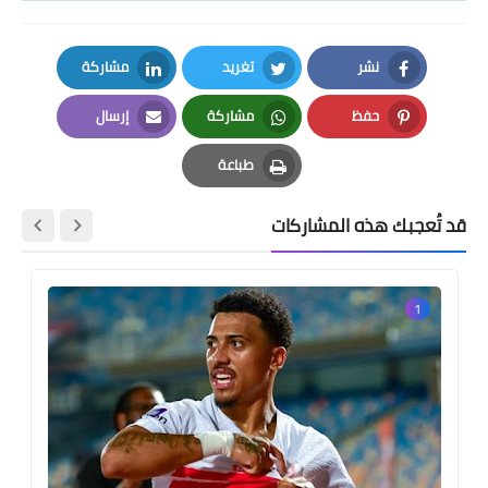
نشر
تغريد
مشاركة
LinkedIn
Twitter
Facebook
حفظ
مشاركة
إرسال
Email
Whatsapp
Pinterest
طباعة
Print
قد تُعجبك هذه المشاركات
1