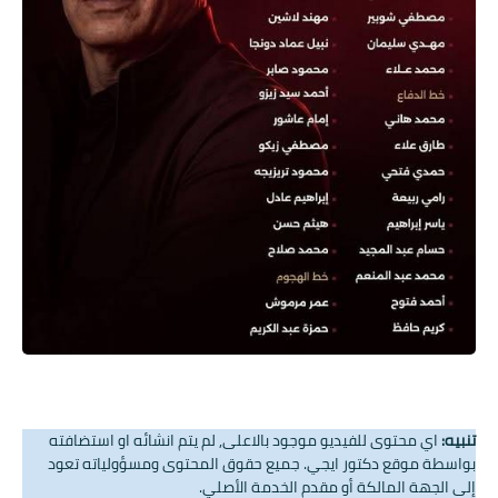
تنبيه:
اي محتوى للفيديو موجود بالاعلى, لم يتم انشائه او استضافته
بواسطة موقع دكتور ايجي. جميع حقوق المحتوى ومسؤولياته تعود
إلى الجهة المالكة أو مقدم الخدمة الأصلي.