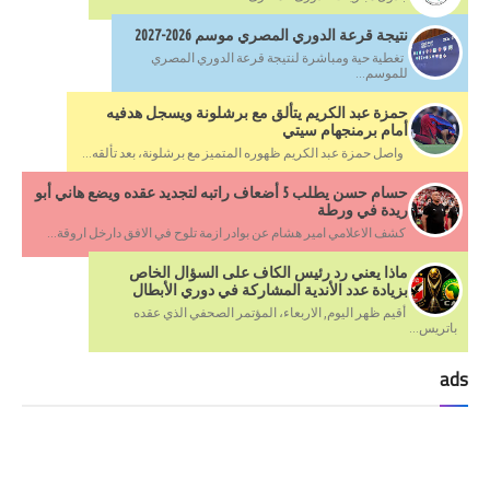
نتيجة قرعة الدوري المصري موسم 2026-2027
تغطية حية ومباشرة لنتيجة قرعة الدوري المصري
للموسم...
حمزة عبد الكريم يتألق مع برشلونة ويسجل هدفيه
أمام برمنجهام سيتي
واصل حمزة عبد الكريم ظهوره المتميز مع برشلونة، بعد تألقه...
حسام حسن يطلب 5 أضعاف راتبه لتجديد عقده ويضع هاني أبو
ريدة في ورطة
كشف الاعلامي امير هشام عن بوادر ازمة تلوح في الافق دارخل اروقة...
ماذا يعني رد رئيس الكاف على السؤال الخاص
بزيادة عدد الأندية المشاركة في دوري الأبطال
أقيم ظهر اليوم, الاربعاء، المؤتمر الصحفي الذي عقده
باتريس...
ads