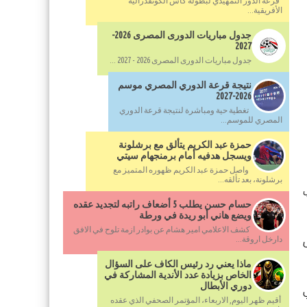
قرعة الدور التمهيدي لبطولة كأس الكونفدرالية
الأفريقية...
جدول مباريات الدورى المصرى 2026-
2027
جدول مباريات الدورى المصرى 2026 - 2027 ...
نتيجة قرعة الدوري المصري موسم
2026-2027
تغطية حية ومباشرة لنتيجة قرعة الدوري
المصري للموسم...
حمزة عبد الكريم يتألق مع برشلونة
ويسجل هدفيه أمام برمنجهام سيتي
واصل حمزة عبد الكريم ظهوره المتميز مع
برشلونة، بعد تألقه...
خب
حسام حسن يطلب 5 أضعاف راتبه لتجديد عقده
ويضع هاني أبو ريدة في ورطة
كشف الاعلامي امير هشام عن بوادر ازمة تلوح في الافق
دارخل اروقة...
ماذا يعني رد رئيس الكاف على السؤال
الخاص بزيادة عدد الأندية المشاركة في
في
دوري الأبطال
أقيم ظهر اليوم, الاربعاء، المؤتمر الصحفي الذي عقده