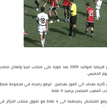
تأكد تأهل منتخب مصر للناشئين لنهائيات كأس امم افريقيا لمواليد 2009 بعد فوزه على منتخب ليبيا وتعادل منت
يوم الخميس.
ل تأخره بهدف الى الفوز بهدفين ليرفع رصيده في مجموعة شمال
بينما تعادل منتخب الجزائر امام منتخب تونس 1-1 ليرفع المنتخبان رصيدهما الى 4 نقاط مع تفوق منتخب الجزائر 