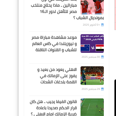
كبير على مودرن سبورت
مباراتين .. ماذا يحتاج منتخب
مصر للتأهل لدور الـ16
بمونديال الشباب ؟
01 أكتوبر 2025
موعد مشاهدة مباراة مصر
Egypt
و نيوزيلندا في كاس العالم
عمرو اديب يطالب الاهلى
للشباب و القنوات الناقلة
بعرض امام عاشور للبيع فورا !!
30 سبتمبر 2025
الاهلي يعود من بعيد و
يفوز على الزمالك في
القمة بلدغات الشحات
Egypt
29 سبتمبر 2025
امام عاشور يعتذر لمنظومة
قانون الفيفا يجيب .. هل كان
الاهلى بالكامل و يعلن تقبله
قرار الحكم صحيحا باعادة
للعقوبة
ضربة الزمالك امام الاهلي ؟