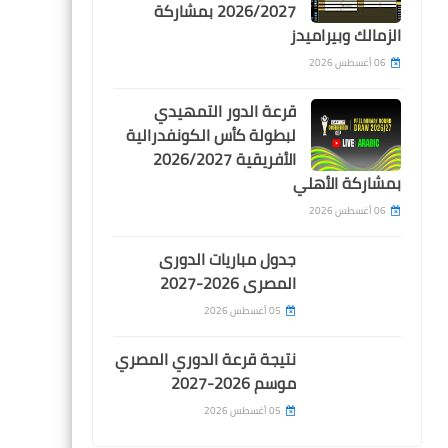
2026/2027 بمشاركة
امام عاشور يسخر من محمد
الزمالك وبيراميدز
رمضان بطريقة غير لائقة بعد
تغريمه
06 أغسطس 2026
قرعة الدور التمهيدي
لبطولة كأس الكونفدرالية
الأفريقية 2026/2027
بمشاركة الأهلي
Egypt
06 أغسطس 2026
زلاكة يسجل اول هاتريك فى
الدورى و يقود سيراميكا لفوز
جدول مباريات الدورى
كبير على مودرن سبورت
المصرى 2026-2027
05 أغسطس 2026
نتيجة قرعة الدوري المصري
موسم 2026-2027
05 أغسطس 2026
Egypt