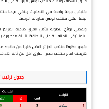
فارق الاهداف وانهاء منتخب تونس مبارياته في البطو
وتتبقى جولة واحدة في التصفيات يلتقي فيها منتخب
بينما انهى منتخب تونس مبارياته الاربعة.
وتقضى لوائح البطولة بتأهل الفرق صاحبة المراكز ا
بينما تبقى المنافسة على البطاقةا لثالثة محصورة بي
وتبدو حظوظ منتخب الجزائر افضل كثيرا من حظوظ منت
هزيمته امام منتخب مصر بفارق اقل من ثاثة اهداف 
جدول ترتيب تص
المباريات
الترتيب
لعب
فاز
تعاد
1
المغرب
3
3
0