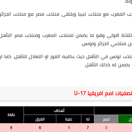
لة.
 المغرب مع منتخب ليبيا ويلتقى منتخب مصر مع منتخب الجزائر،
لثلاثة الاولى وهو ما يضمن لمنتخب المغرب ومنتخب مصر التأهل،
ن منتخبي الجزائر وتونس.
29 نوفمبر 2024
خب تونس في التأهل حيث يكفيه الفوز او التعادل للتأهل، كما ان
يضمن له كذلك التأهل.
فيات امم افريقيا U-17
30 نوفمبر 2024
أهداف
نقاط
ل
خسر
له
عليه
الفرق
9
6
1
7
0