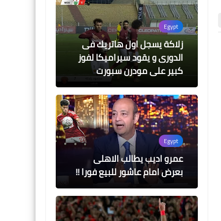
Egypt
زلاكة يسجل اول هاتريك فى
الدورى و يقود سيراميكا لفوز
اخبار خفيفة
اخبار خفيفة
كبير على مودرن سبورت
Egypt
عمرو اديب يطالب الاهلى
05 أغسطس 2026
05 أغسطس 2026
جدول مباريات الدورى المصرى 2026-
نتيجة قرعة الدوري المص
بعرض امام عاشور للبيع فورا !!
2026-2027
2027