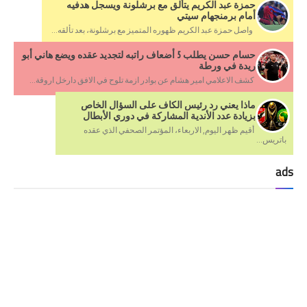
حمزة عبد الكريم يتألق مع برشلونة ويسجل هدفيه
أمام برمنجهام سيتي
واصل حمزة عبد الكريم ظهوره المتميز مع برشلونة، بعد تألقه...
حسام حسن يطلب 5 أضعاف راتبه لتجديد عقده ويضع هاني أبو
ريدة في ورطة
كشف الاعلامي امير هشام عن بوادر ازمة تلوح في الافق دارخل اروقة...
ماذا يعني رد رئيس الكاف على السؤال الخاص
بزيادة عدد الأندية المشاركة في دوري الأبطال
أقيم ظهر اليوم, الاربعاء، المؤتمر الصحفي الذي عقده
باتريس...
ads