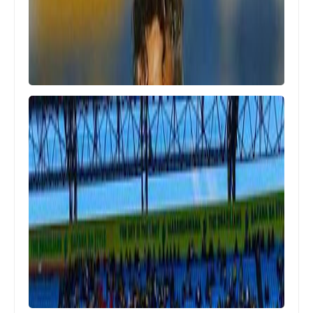
ولا هينقص
Egypt
قضية منشطات رمضان صبحي تعود
للسطح من جديد واللاعب يخضع لإجراء
عاجل