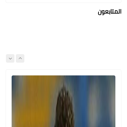
المتابعون
اخبار خفيفة
عمرو أديب يرد على شوبير: بص يا كابتن
احمد يا حبيبي .. هنيئاً لكم بزيزو لا هيزود