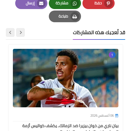
حفظ
مشاركة
إرسال
Email
Whatsapp
Pinterest
طباعة
Print
قد تُعجبك هذه المشاركات
1
06 أغسطس 2026
بيان ناري من خوان بيزيرا ضد الزمالك.. يكشف كواليس أزمة