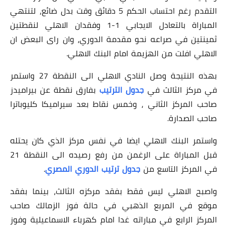
التقدم رغم احتساب الحكم 5 دقائق وقت بدل ضائع، لتنتهي
المباراة بالتعادل الايجابي 1-1 وفقدان الاهلي لنقطتين
ثمينتين في صراعه نحو مقدمة الدوري، وان راى البعض ان
الاهلي افلت من الهزيمة امام البنك الاهلي.
بهذه النتيجة وصل النادي الاهلي الى النقطة 27 واستمر
في مركز الثالث في
جدول الترتيب
بفارق نقطة عن بيراميدز
صاحب المركز الثاني ، وخمس نقاط بعد سيراميكا كليوباترا
صاحب الصدارة.
واستمر البنك الاهلي ايضا في نفس مركز الذي كان يحتله
قبل المباراة على الرغمن من رفع رصيده الى النقطة 21
في المركز التاسع من
جدول ترتيب الدوري المصري
.
واصبح الاهلي ليس فقط بفقد مركزه الثالث، بينما بفقد
موقع في المربع الذهبي في حالة فوز الزمالك صاحب
المركز الرابع في مباراته غدا امام كهرباء الاسماعيلية وفوز