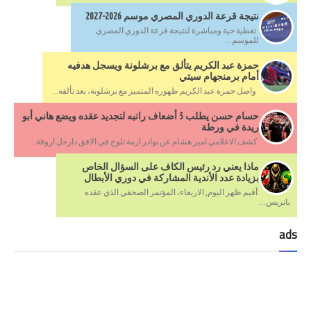
نتيجة قرعة الدوري المصري موسم 2026-2027
تغطية حية ومباشرة لنتيجة قرعة الدوري المصري
للموسم...
حمزة عبد الكريم يتألق مع برشلونة ويسجل هدفيه
أمام برمنجهام سيتي
واصل حمزة عبد الكريم ظهوره المتميز مع برشلونة، بعد تألقه...
حسام حسن يطلب 5 أضعاف راتبه لتجديد عقده ويضع هاني أبو
ريدة في ورطة
كشف الاعلامي امير هشام عن بوادر ازمة تلوح في الافق دارخل اروقة...
ماذا يعني رد رئيس الكاف على السؤال الخاص
بزيادة عدد الأندية المشاركة في دوري الأبطال
أقيم ظهر اليوم, الاربعاء، المؤتمر الصحفي الذي عقده
باتريس...
ads