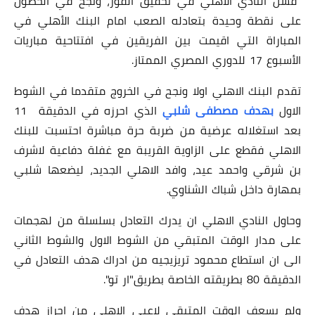
فشل النادي الاهلي في تحقيق الفوز، ونجح في الحصول
على نقطة وحيدة بتعادله الصعب امام البنك الأهلي في
المباراة التي اقيمت بين الفريقين في افتتاحية مباريات
الأسبوع 17 للدوري المصري الممتاز.
تقدم البنك الاهلي اولا ونجح في الخروج متقدما في الشوط
الاول
بهدف مصطفى شلبي
الذي احرزه في الدقيقة 11
بعد استغلاله عرضية من ضربة حرة مباشرة احتسبت للبنك
الاهلي فقطع على الزاوية القريبة مع غفلة دفاعية لاشرف
بن شرقي واحمد عيد، وافد الاهلي الجديد، ليضعها شلبي
بمهارة داخل شباك الشناوي.
وحاول النادي الاهلي ان يدرك التعادل بسلسلة من لهجمات
على مدار الوقت المتبقي من الشوط الاول والشوط الثاني
الى ان استطاع محمود تريزيجيه من ادراك هدف التعادل في
الدقيقة 80 بطريقته الخاصة بطريق"ار تو".
ولم يسعف الوقت المتبقي لاعبي الاهلي من احراز هدف