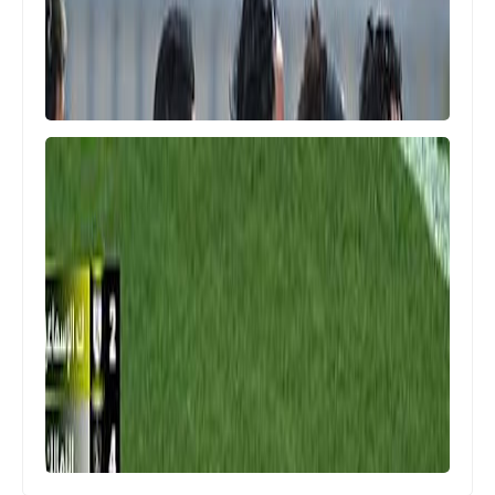
اخبار رياضية
وش السعد .. مرموش يتألق و يسجل
ثنائية امام نيوكاسل يونايتد
اخبار خفيفة