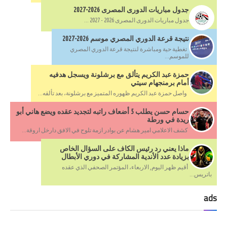
جدول مباريات الدورى المصرى 2026-2027
جدول مباريات الدورى المصرى 2026 - 2027 ...
نتيجة قرعة الدوري المصري موسم 2026-2027
تغطية حية ومباشرة لنتيجة قرعة الدوري المصري
للموسم...
حمزة عبد الكريم يتألق مع برشلونة ويسجل هدفيه
أمام برمنجهام سيتي
واصل حمزة عبد الكريم ظهوره المتميز مع برشلونة، بعد تألقه...
حسام حسن يطلب 5 أضعاف راتبه لتجديد عقده ويضع هاني أبو
ريدة في ورطة
كشف الاعلامي امير هشام عن بوادر ازمة تلوح في الافق دارخل اروقة...
ماذا يعني رد رئيس الكاف على السؤال الخاص
بزيادة عدد الأندية المشاركة في دوري الأبطال
أقيم ظهر اليوم, الاربعاء، المؤتمر الصحفي الذي عقده
باتريس...
ads