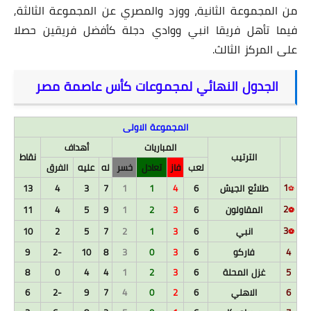
من المجموعة الثانية، ووزد والمصري عن المجموعة الثالثة,
فيما تأهل فريقا انبي ووادي دجلة كأفضل فريقين حصلا
على المركز الثالث.
الجدول النهائي لمجموعات كأس عاصمة مصر
المجموعة الاولى
المباريات
أهداف
الترتيب
نقاط
لعب
فاز
تعادل
خسر
له
عليه
الفرق
1
طلائع الجيش
6
4
1
1
7
3
4
13
⚽
2
المقاولون
6
3
2
1
9
5
4
11
⚽
3
انبي
6
3
1
2
7
5
2
10
⚽
4
فاركو
6
3
0
3
8
10
-2
9
5
غزل المحلة
6
3
2
1
4
4
0
8
6
الاهلي
6
2
0
4
7
9
-2
6