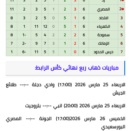
زد
6
3
2
1
5
2
3
11
⚽
2
المصري
6
3
2
1
5
3
2
11
⚽
3
الاتحاد
6
1
5
0
5
2
3
8
4
الكهرباء
6
1
5
0
12
11
1
8
5
سموحة
6
2
2
2
4
5
-1
8
6
الزمالك
6
2
1
3
7
9
-2
7
7
حرس الحدود
6
0
1
5
5
11
-6
1
مباريات ذهاب ربع نهائي كأس الرابط:
الاربعاء 25 مارس 2026 (17:00) وادي دجلة --:-- طلائع
الجيش
الاربعاء 25 مارس 2026 (20:00)
انبي --:-- بتروجيت
الخميس 26 مارس 2026(17:00)
الجونة --:-- المصري
البورسعيدي