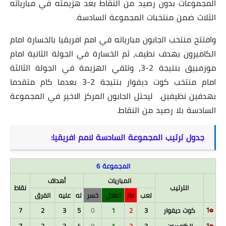
المجموعات بدون رصيد من النقاط بعد هزيمته في مبارياته
الثلاث ضمن منتخبات المجموعة السادسة.
وافتتح منتخب الجابون مبارياته في امم افريقيا بالخسارة امام
الكاميرون بهدف نظيف، ثم الخسارة في الجولة الثانية امام
موزمبيق بنتيجة 2-3، وتلقي الهزيمة في الجولة الثالثة
امام منتخب كوت ديفوار بنتيجة 2-3 بعدما كام متقدما
بهدفين نظيفين. ليحتل الجابون المركز الاخير في المجموعة
السادسة بلا رصيد من النقاط.
جدول ترتيب المجموعة السادسة لامم افريقيا:
المجموعة 6
المباريات
أهداف
الترتيب
نقاط
لعب
فاز
تعادل
خسر
له
عليه
الفرق
1
كوت ديفوار
3
2
1
0
5
3
2
7
⚽
1
الكاميرون
3
2
1
0
4
2
2
7