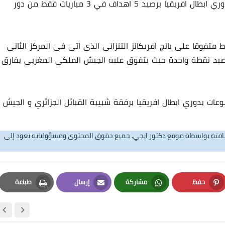
و بهذه الثنائية تصدر تريزيجيه ترتيب هدافي بطولة دوري ابطال افريقيا برصيد 5 اهداف في 3 مباريات فقط من دور
04 يوليو 2024
 الاهلي بصدارة المجموعة الثانية برصيد 7 نقاط متفوقا على يانج افريكانز التنزاني الذي اتى في المركز الثاني
عة برصيد نقطة واحدة حيث يتفوق عليه الجيش الملكي المغربي بفارق
عات بدوري ابطال افريقيا برفقة شبيبة القبائل الجزائري و الجيش
تضافته بواسطة موقع دكتور ايجي. جميع حقوق المحتوى ومسؤولياته تعود إلى
04 يوليو 2024
حفظ
مشاركة
إرسال
طباعة
Print
Email
Whatsapp
Pinterest