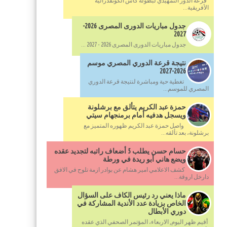
قرعة الدور التمهيدي لبطولة كأس الكونفدرالية
الأفريقية...
جدول مباريات الدورى المصرى 2026-
2027
جدول مباريات الدورى المصرى 2026 - 2027 ...
نتيجة قرعة الدوري المصري موسم
2026-2027
تغطية حية ومباشرة لنتيجة قرعة الدوري
المصري للموسم...
حمزة عبد الكريم يتألق مع برشلونة
ويسجل هدفيه أمام برمنجهام سيتي
واصل حمزة عبد الكريم ظهوره المتميز مع
برشلونة، بعد تألقه...
حسام حسن يطلب 5 أضعاف راتبه لتجديد عقده
ويضع هاني أبو ريدة في ورطة
كشف الاعلامي امير هشام عن بوادر ازمة تلوح في الافق
دارخل اروقة...
ماذا يعني رد رئيس الكاف على السؤال
الخاص بزيادة عدد الأندية المشاركة في
دوري الأبطال
أقيم ظهر اليوم, الاربعاء، المؤتمر الصحفي الذي عقده