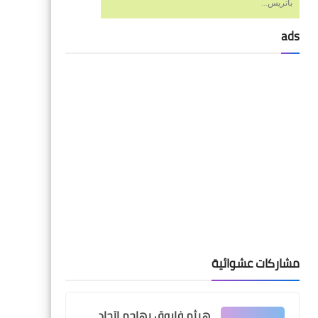
باتريس...
ads
Egypt
مجموعة قوية لمصر فى
تصفيات امم افريقيا .. و قرعة
متوازنة للكبار
Egypt
رسميا .. اعلان قائمة المنتخب
مشاركات عشوائية
الاوليمبى لاولمبياد باريس
2024 بوجود ثنائى فوق السن
هيثم فاروق يهاجم اتحاد