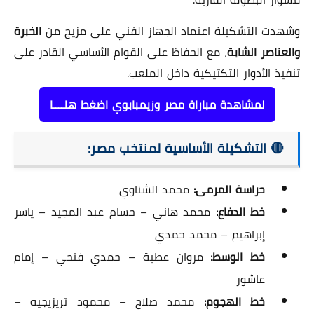
وشهدت التشكيلة اعتماد الجهاز الفني على مزيج من
الخبرة
والعناصر الشابة
، مع الحفاظ على القوام الأساسي القادر على
تنفيذ الأدوار التكتيكية داخل الملعب.
لمشاهدة مباراة مصر وزيمبابوي اضغط هنــــا
🔴 التشكيلة الأساسية لمنتخب مصر:
حراسة المرمى:
محمد الشناوي
خط الدفاع:
محمد هاني – حسام عبد المجيد – ياسر
إبراهيم – محمد حمدي
خط الوسط:
مروان عطية – حمدي فتحي – إمام
عاشور
خط الهجوم:
محمد صلاح – محمود تريزيجيه –