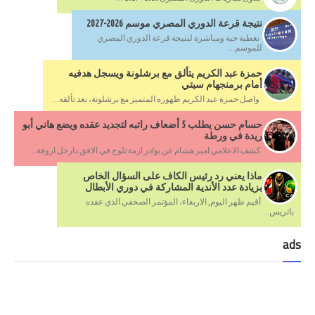
نتيجة قرعة الدوري المصري موسم 2026-2027
تغطية حية ومباشرة لنتيجة قرعة الدوري المصري
للموسم...
حمزة عبد الكريم يتألق مع برشلونة ويسجل هدفيه
أمام برمنجهام سيتي
واصل حمزة عبد الكريم ظهوره المتميز مع برشلونة، بعد تألقه...
حسام حسن يطلب 5 أضعاف راتبه لتجديد عقده ويضع هاني أبو
ريدة في ورطة
كشف الاعلامي امير هشام عن بوادر ازمة تلوح في الافق دارخل اروقة...
ماذا يعني رد رئيس الكاف على السؤال الخاص
بزيادة عدد الأندية المشاركة في دوري الأبطال
أقيم ظهر اليوم, الاربعاء، المؤتمر الصحفي الذي عقده
باتريس...
ads