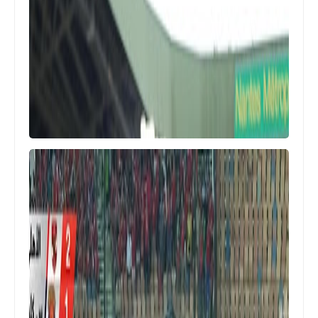
Egypt
ملخص مباراة مصر و اوزباكستان فى
اولمبياد باريس 1-0