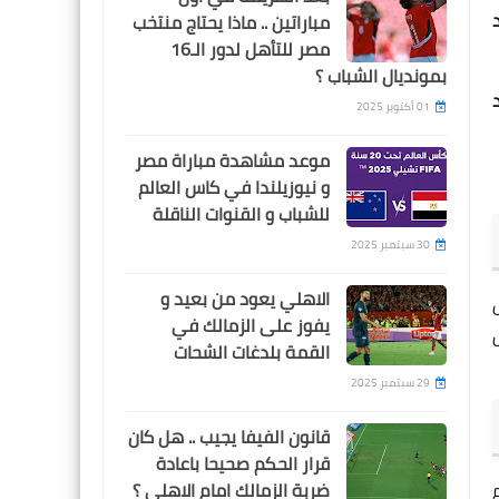
القنوات الناقلة
مباراتين .. ماذا يحتاج منتخب
مصر للتأهل لدور الـ16
بمونديال الشباب ؟
01 أكتوبر 2025
موعد مشاهدة مباراة مصر
Egypt
و نيوزيلندا في كاس العالم
موعد مباراة شباب بلوزداد و
للشباب و القنوات الناقلة
المصري و القنوات الناقلة
30 سبتمبر 2025
الاهلي يعود من بعيد و
خوض
يفوز على الزمالك في
خوض
القمة بلدغات الشحات
29 سبتمبر 2025
Egypt
قانون الفيفا يجيب .. هل كان
موعد مباراة بيراميدز و الجيش
قرار الحكم صحيحا باعادة
الملكي و القنوات الناقلة
ولا يوم
ضربة الزمالك امام الاهلي ؟