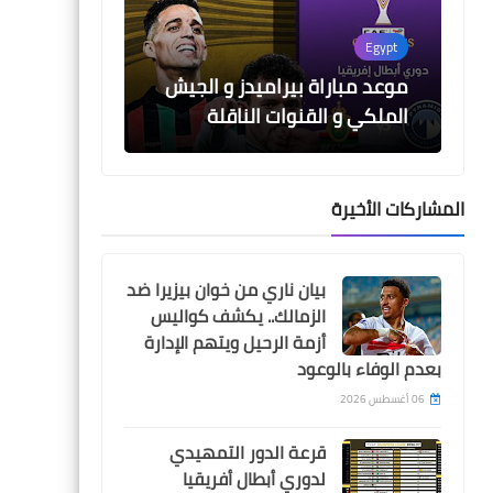
Egypt
موعد مباراة بيراميدز و الجيش
الملكي و القنوات الناقلة
المشاركات الأخيرة
Egypt
قناة مفتوحة تنقل مباراة
بيان ناري من خوان بيزيرا ضد
الاهلي و الترجي في ربع نهائي
الزمالك.. يكشف كواليس
دوري ابطال افريقيا
أزمة الرحيل ويتهم الإدارة
بعدم الوفاء بالوعود
06 أغسطس 2026
قرعة الدور التمهيدي
اخبار خفيفة
لدوري أبطال أفريقيا