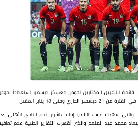
قائمة اللاعبين المختارين لخوض معسكر ديسمبر استعداداً لخوض
ي وحتى 18 يناير المقبل.
مة منتخب مصر التي تم إعلانها 28 لاعباً، والتي شهدت عودة اللاعب إمام عاشور، نجم النادي الأهلي بع
بعاد محمد عبد المنعم والذي أظهرت التقارير الطبية عدم تعافيه