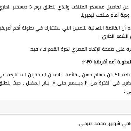
كما اعلن إبراهيم حسن، المدير الإداري لمنتخب مصر، عن تفاصيل معسكر المنتخب والذي ينطلق يوم 3 ديسمبر ا
دية أمام منتخب نيجيريا.
 أن القائمة النهائية للاعبين التي ستشارك في بطولة أمم أفريقيا
20 مارس 2026
ره على صفحة الإتحاد المصري لكرة القدم جاء فيه:
 أمم أفريقيا ٢٠٢٥:
يادة الكابتن حسام حسن ، قائمة للاعبين المختارين للمشاركة في
بطولة كأس الأمم الأفريقية ٢٠٢٥ المقرر إقامتها بالمغرب في الفترة من ٢١ ديسمبر حتى ١٨ يناير المقبل ، حيث ين
21 مارس 2026
طفي شوبير، محمد صبحـي