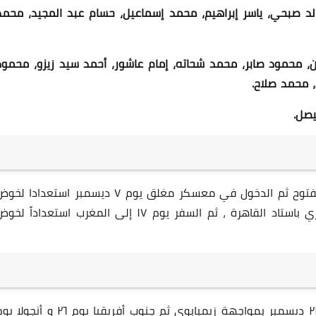
لد صبحي، ياسر إبراهيم، محمد إسماعيل، حسام عبد المجيد، محمد
 محمود صابر، محمد شحاته، إمام عاشور، أحمد سيد زيزو، محمود
 محمد صلاح.
21 مارس 2026
صل.
سيبدأ تجمع منتخب مصر يوم ٣ ديسمبر بمعسكر مفتوح ثم الدخول في معسكر مغلق يوم ٧ ديسمبر استعدادا ل
مباراة ودية أمام منتخب نيجيريا يوم ١٤ ديسمبر الجاري باستاد القاهرة ، ثم السفر يوم ١٧ إلى المغرب استعداداً ل
21 مارس 2026
⁠يبدأ منتخب مصر مبارياته ببطولة أمم أفريقيا يوم ٢٢ ديسمبر بمواجهة زيمبابوي ثم جنوب أفريقيا يوم ٢٦ و أنج