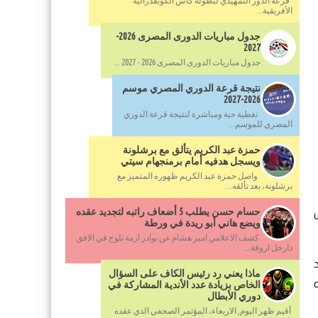
قرعة الدور التمهيدي لبطولة كأس الكونفدرالية
الأفريقية...
جدول مباريات الدورى المصرى 2026-
2027
جدول مباريات الدورى المصرى 2026 - 2027 ...
نتيجة قرعة الدوري المصري موسم
2026-2027
تغطية حية ومباشرة لنتيجة قرعة الدوري
المصري للموسم...
حمزة عبد الكريم يتألق مع برشلونة
ويسجل هدفيه أمام برمنجهام سيتي
واصل حمزة عبد الكريم ظهوره المتميز مع
برشلونة، بعد تألقه...
حسام حسن يطلب 5 أضعاف راتبه لتجديد عقده
ويضع هاني أبو ريدة في ورطة
كشف الاعلامي امير هشام عن بوادر ازمة تلوح في الافق
دارخل اروقة...
د
ماذا يعني رد رئيس الكاف على السؤال
الخاص بزيادة عدد الأندية المشاركة في
دوري الأبطال
أقيم ظهر اليوم, الاربعاء، المؤتمر الصحفي الذي عقده