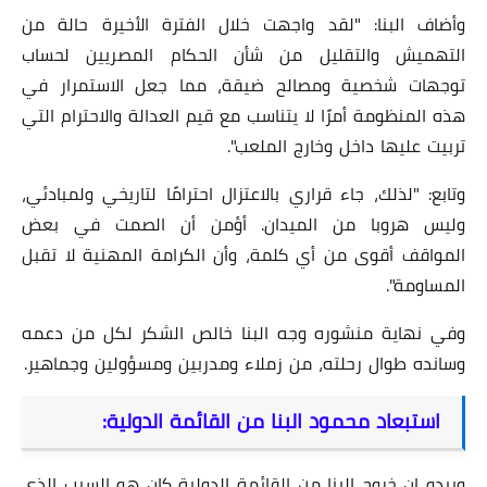
وأضاف البنا: "لقد واجهت خلال الفترة الأخيرة حالة من
التهميش والتقليل من شأن الحكام المصريين لحساب
توجهات شخصية ومصالح ضيقة، مما جعل الاستمرار في
هذه المنظومة أمرًا لا يتناسب مع قيم العدالة والاحترام التي
تربيت عليها داخل وخارج الملعب".
وتابع: "لذلك، جاء قراري بالاعتزال احترامًا لتاريخي ولمبادئي،
وليس هروبا من الميدان. أؤمن أن الصمت في بعض
المواقف أقوى من أي كلمة، وأن الكرامة المهنية لا تقبل
المساومة".
وفي نهاية منشوره وجه البنا خالص الشكر لكل من دعمه
وسانده طوال رحلته، من زملاء ومدربين ومسؤولين وجماهير.
استبعاد محمود البنا من القائمة الدولية:
ويبدو ان خروج البنا من القائمة الدولية كان هو السبب الذي