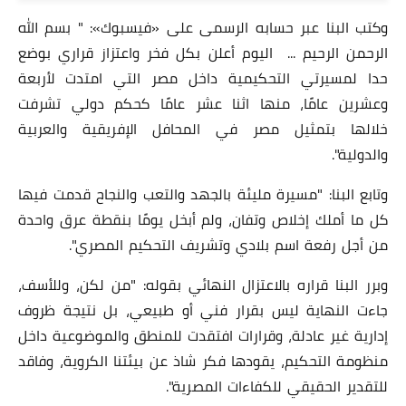
وكتب البنا عبر حسابه الرسمى على «فيسبوك»: " بسم الله
الرحمن الرحيم ... اليوم أعلن بكل فخر واعتزاز قراري بوضع
حدا لمسيرتي التحكيمية داخل مصر التي امتدت لأربعة
وعشرين عامًا، منها اثنا عشر عامًا كحكم دولي تشرفت
خلالها بتمثيل مصر في المحافل الإفريقية والعربية
والدولية".
وتابع البنا: "مسيرة مليئة بالجهد والتعب والنجاح قدمت فيها
كل ما أملك إخلاص وتفان، ولم أبخل يومًا بنقطة عرق واحدة
من أجل رفعة اسم بلادي وتشريف التحكيم المصري".
وبرر البنا قراره بالاعتزال النهائي بقوله: "من لكن، وللأسف،
جاءت النهاية ليس بقرار فني أو طبيعي، بل نتيجة ظروف
إدارية غير عادلة، وقرارات افتقدت للمنطق والموضوعية داخل
منظومة التحكيم، يقودها فكر شاذ عن بيئتنا الكروية، وفاقد
للتقدير الحقيقي للكفاءات المصرية".