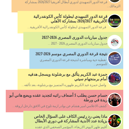
قرعة الدور التمهيدي لدوري أبطال أفريقيا 2026/2027 بمشاركة
الزمالك...
قرعة الدور التمهيدي لبطولة كأس الكونفدرالية
الأفريقية 2026/2027 بمشاركة الأهلي
قرعة الدور التمهيدي لبطولة كأس الكونفدرالية الأفريقية...
جدول مباريات الدورى المصرى 2026-2027
جدول مباريات الدورى المصرى 2026 - 2027 ...
نتيجة قرعة الدوري المصري موسم 2026-2027
تغطية حية ومباشرة لنتيجة قرعة الدوري المصري
للموسم...
حمزة عبد الكريم يتألق مع برشلونة ويسجل هدفيه
أمام برمنجهام سيتي
واصل حمزة عبد الكريم ظهوره المتميز مع برشلونة، بعد تألقه...
حسام حسن يطلب 5 أضعاف راتبه لتجديد عقده ويضع هاني أبو
ريدة في ورطة
كشف الاعلامي امير هشام عن بوادر ازمة تلوح في الافق دارخل اروقة...
ماذا يعني رد رئيس الكاف على السؤال الخاص
بزيادة عدد الأندية المشاركة في دوري الأبطال
أقيم ظهر اليوم, الاربعاء، المؤتمر الصحفي الذي عقده