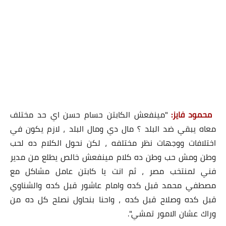
محمود فايز:
"مينفعش الكابتن حسام حسن اي حد مختلف
معاه يبقي ضد البلد ؟ مال دي ومال البلد ، لازم يكون في
اختلافات ووجهات نظر مختلفه ، لكن نحول الكلام ده لحب
وطن ومش حب وطن ده كلام مينفعش خالص يطلع من مدير
فني لمنتخب مصر ، ثم انت يا كابتن عامل مشاكل مع
مصطفي محمد قبل كده وامام عاشور قبل كده والشناوي
قبل كده وصلاح قبل كده ، واحنا بنحاول نصلح كل ده من
وراك عشان الامور تمشي".