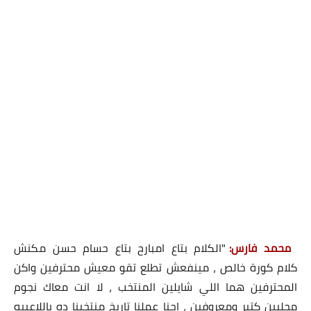
محمد فارس:
"الكلام بتاع امبارح بتاع حسام حسن مكنش
كلام كورة خالص ، مينفعش تطلع تقو معيش محترفين واكن
المحترفين هما اللي شايلين المنتخب ، لا انت معاك نجوم
محليين كتير ومعروفين ، احنا عملنا تاريخ منتخبنا ده باللاعيبه