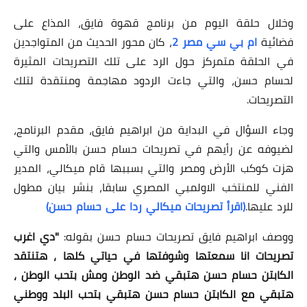
وخلال حلقة اليوم من برنامج قهوة فايق، المذاع على
فضائية
ام بي سي مصر 2
، كان محور الحديث من المتواجدين
في الحلقة متمركز حول الرد على تلك التصريحات المثيرة
لحسام حسن، والتي جاءت الردود مهاجمة ومنتقدة لتلك
التصريحات.
وجاء السؤال في البداية من ابراهيم فايق، مقدم البرنامج،
لضيوفه عن رأيهم في تصريحات حسام حسن بالأمس والتي
هزت كوكب الأرض ومصر والتي بسببها قام ميكالي، المدير
الفني للمنتخب الاولمبي المصري سابقا، بنشر بيان مطول
للرد عليها.
(اقرأ تصريحات ميكالي ردا على حسام حسن)
ووصف ابراهيم فايق تصريحات حسام حسن بقوله:
"دي اغرب
تصريحات انا سمعتها وشوفتها في حياتي كلها ، هتنتقد
الكابتن حسام حسن هتبقي ضد الوطن ومش بتحب الوطن ،
هتبقي مع الكابتن حسام حسن هتبقي بتحب البلد ووطني