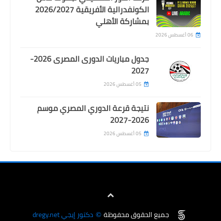
الكونفدرالية الأفريقية 2026/2027
بمشاركة الأهلي
06 أغسطس 2026
جدول مباريات الدورى المصرى 2026-
اخبار خفيفة
2027
الزمالك يقرر منح ممدوح عباس الرئاسة
05 أغسطس 2026
الشرفية للنادي
نتيجة قرعة الدوري المصري موسم
2026-2027
05 أغسطس 2026
جميع الحقوق محفوظة
دكتور إيجي dregy.net
©