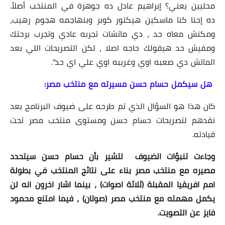
محليين يعني؟ إبراهيم عادل ده جوهرة في المنتخب أصلاً.
ده إحنا كنا ماسكين هيكتور كوبر وبنهاجمه هجوم رهيب،
ومكنش معاه حد ، دي ماتشات تجربه عادي وتجرب برحتك
ومفيش حد هيقولك حاجه اصلا ، لكن التصريحات اللي بعد
الماتش دي صعبه اوي وغريبه اوي علي اي حد".
هل سيكمل حسام حسن مسيرته مع منتخب مصر:
كان هذا هو السؤال الذي تم طرحه على ضيوف البرنامج بعد
نقدهم لتصريحات حسام حسن ومستوى منتخب مصر تحت
قيادته.
وجاءت تنبؤات الضيوف لتشير بأن حسام حسن سيتحدد
مصيره مع منتخب مصر بناء على نتائج المنتخب في بطولة
امم افريقيا المقبلة (ثلاثة اصوات) ، بينما اشار اخرون انه لن
يكمل مهمته مع منتخب مصر (صوتان) ، فيما امتنع محمود
فايز عن التصويت.