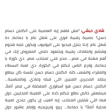
شادي حبشي:
"مش فاهم إيه العصبية على الكابتن حسام
حسن؟ عصبية رهيبة قوي على شغل عام يا جماعة، ده
شغل عام. إحنا بننزل فيديو على اليوتيوب ويكون عليه هجوم
وشتايم وانتقادات رهيبة وبتتعود خلاص. المفروض إنك في
أهم مهنة في مصر… مدير فني لمنتخب مصر. دي كورة يا
جماعة، ولازم الناس تتكلم في الكورة، دي لعبة البسطاء
والفقراء والشعب كله. الكابتن حسام حسن نفسه كان بيطلع
ينتقد المديرين الفنيين اللي قبله وعادي. وبالمناسبة…
الكابتن حسام حسن هو أسطوري المفضلة في مصر أصلاً،
مينفعش خالص نطلع نتكلم كده على اللعيبة المحليين، دول
هما اللي شايلين المنتخب. إيه العيب إن يكون عندي لعيبة
محلية أصلاً؟ يا جماعة… زيزو وتريزيجيه وإمام عاشور دول