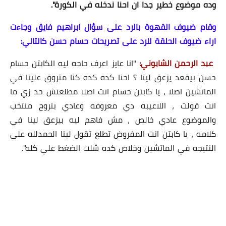
وده موضوع خطير جدا ان احنا ندخله في الكورة".
وقام ضيوف القهوة بالرد على سؤال ابراهيم فايق وجاءت
اراء ضيوف الحلقة للرد على تصريحات حسام حسن كالتالي:
عبد الرحمن الشابوني:
"انا عايز اعرف حاجه ليه الكابتن حسام
حسن بيقعد يزعق لينا ؟ احنا كده كده كنا متروق علينا في
الماتشين اصلا ، يا كابتن حسام انت اصلا مطلعتش حد زي ما
انت قولت ، اللاعيبه دي معروفه وعادي بتروح منتخب
والموضوع عادي خالص ، مش فاهم ليه بيزعق لينا في
كلامه ، يا كابتن انت المفروض تطلع تقول لينا الحمدلله علي
النتيجه في الماتشين وخلاص كده شلت الضغط علي كله".