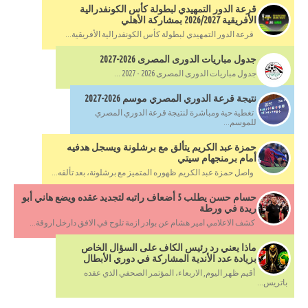
قرعة الدور التمهيدي لبطولة كأس الكونفدرالية
الأفريقية 2026/2027 بمشاركة الأهلي
قرعة الدور التمهيدي لبطولة كأس الكونفدرالية الأفريقية...
جدول مباريات الدورى المصرى 2026-2027
جدول مباريات الدورى المصرى 2026 - 2027 ...
نتيجة قرعة الدوري المصري موسم 2026-2027
تغطية حية ومباشرة لنتيجة قرعة الدوري المصري
للموسم...
حمزة عبد الكريم يتألق مع برشلونة ويسجل هدفيه
أمام برمنجهام سيتي
واصل حمزة عبد الكريم ظهوره المتميز مع برشلونة، بعد تألقه...
حسام حسن يطلب 5 أضعاف راتبه لتجديد عقده ويضع هاني أبو
ريدة في ورطة
كشف الاعلامي امير هشام عن بوادر ازمة تلوح في الافق دارخل اروقة...
ماذا يعني رد رئيس الكاف على السؤال الخاص
بزيادة عدد الأندية المشاركة في دوري الأبطال
أقيم ظهر اليوم, الاربعاء، المؤتمر الصحفي الذي عقده
باتريس...