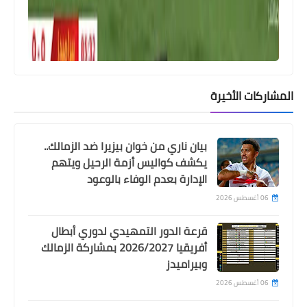
احمد فتحى يلمح للاعتزال بعد الفوز بكأس
مصر مع بيراميدز
المشاركات الأخيرة
بيان ناري من خوان بيزيرا ضد الزمالك..
يكشف كواليس أزمة الرحيل ويتهم
الإدارة بعدم الوفاء بالوعود
06 أغسطس 2026
Egypt
جوميز يستبعد ثنائى الزمالك من معسكر
قرعة الدور التمهيدي لدوري أبطال
الفريق استعدادا للموسم الجديد
أفريقيا 2026/2027 بمشاركة الزمالك
وبيراميدز
06 أغسطس 2026