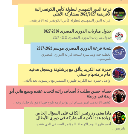
قرعة الدور التمهيدي لبطولة كأس الكونفدرالية
الأفريقية 2026/2027 بمشاركة الأهلي
قرعة الدور التمهيدي لبطولة كأس الكونفدرالية الأفريقية...
جدول مباريات الدورى المصرى 2026-2027
جدول مباريات الدورى المصرى 2026 - 2027 ...
نتيجة قرعة الدوري المصري موسم 2026-2027
تغطية حية ومباشرة لنتيجة قرعة الدوري المصري
للموسم...
حمزة عبد الكريم يتألق مع برشلونة ويسجل هدفيه
أمام برمنجهام سيتي
واصل حمزة عبد الكريم ظهوره المتميز مع برشلونة، بعد تألقه...
حسام حسن يطلب 5 أضعاف راتبه لتجديد عقده ويضع هاني أبو
ريدة في ورطة
كشف الاعلامي امير هشام عن بوادر ازمة تلوح في الافق دارخل اروقة...
ماذا يعني رد رئيس الكاف على السؤال الخاص
بزيادة عدد الأندية المشاركة في دوري الأبطال
أقيم ظهر اليوم, الاربعاء، المؤتمر الصحفي الذي عقده
باتريس...