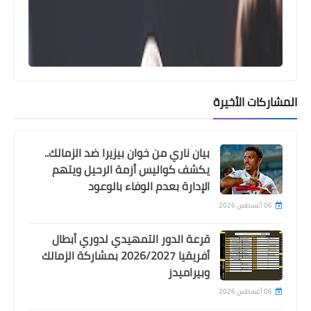
قائمة الزمالك لمباراة ديكيداها الصومالي
في كأس الكونفيدرالية
المشاركات الأخيرة
بيان ناري من خوان بيزيرا ضد الزمالك..
يكشف كواليس أزمة الرحيل ويتهم
الإدارة بعدم الوفاء بالوعود
06 أغسطس 2026
Egypt
قرعة الدور التمهيدي لدوري أبطال
توروب يعلن قائمة الاهلي لمباراة ايجل
أفريقيا 2026/2027 بمشاركة الزمالك
نوار .. استبعاد 6 لاعبين و عودة 5 لاعبين
وبيراميدز
06 أغسطس 2026