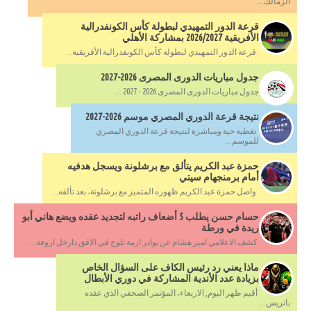
الزمالك...
قرعة الدور التمهيدي لبطولة كأس الكونفدرالية
الأفريقية 2026/2027 بمشاركة الأهلي
قرعة الدور التمهيدي لبطولة كأس الكونفدرالية الأفريقية...
جدول مباريات الدورى المصرى 2026-2027
جدول مباريات الدورى المصرى 2026 - 2027 ...
نتيجة قرعة الدوري المصري موسم 2026-2027
تغطية حية ومباشرة لنتيجة قرعة الدوري المصري
للموسم...
حمزة عبد الكريم يتألق مع برشلونة ويسجل هدفيه
أمام برمنجهام سيتي
واصل حمزة عبد الكريم ظهوره المتميز مع برشلونة، بعد تألقه...
حسام حسن يطلب 5 أضعاف راتبه لتجديد عقده ويضع هاني أبو
ريدة في ورطة
كشف الاعلامي امير هشام عن بوادر ازمة تلوح في الافق دارخل اروقة...
ماذا يعني رد رئيس الكاف على السؤال الخاص
بزيادة عدد الأندية المشاركة في دوري الأبطال
أقيم ظهر اليوم, الاربعاء، المؤتمر الصحفي الذي عقده
باتريس...