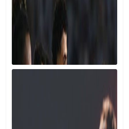
Egypt
قبل ساعات من بدايتها .. تأجيل مباراة
الزمالك و ديكيداها الصومالي في
الكونفدرالية
اخبار خفيفة