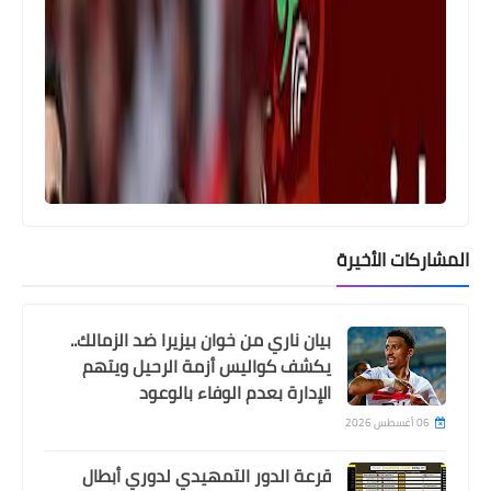
امام بنين ويحتفل على طريقة امام عاشور
المشاركات الأخيرة
أمم أفريقيا
موعد مشاهدة مباراة مصر و بنين اليوم
في كأس أمم أفريقيا 2025 والقنوات
بيان ناري من خوان بيزيرا ضد الزمالك..
يكشف كواليس أزمة الرحيل ويتهم
الناقلة
الإدارة بعدم الوفاء بالوعود
06 أغسطس 2026
قرعة الدور التمهيدي لدوري أبطال