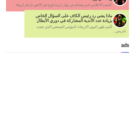
كشف الاعلامي امير هشام عن بوادر ازمة تلوح في الافق دارخل اروقة...
ماذا يعني رد رئيس الكاف على السؤال الخاص
بزيادة عدد الأندية المشاركة في دوري الأبطال
أقيم ظهر اليوم, الاربعاء، المؤتمر الصحفي الذي عقده
باتريس...
ads