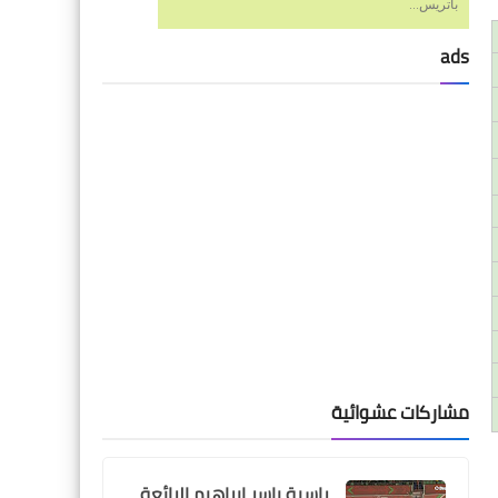
باتريس...
ads
Egypt
اوبى ميكيل يفاجئ الجميع فى
ستوديو بى ان بالحديث عن ابو
تريكة : انه مثلى الاعلى
مشاركات عشوائية
اخبار خفيفة
راسية ياسر ابراهيم الرائعة