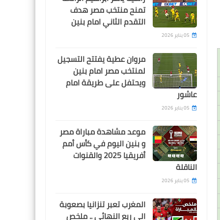
كولر يدافع بقوة عن طبيب
تمنح منتخب مصر هدف
الأهلي: ما حدث معه أمر سيئ
التقدم الثاني امام بنين
للغاية وأنا غاضب للغاية
05 يناير 2026
مروان عطية يفتتح التسجيل
لمنتخب مصر امام بنين
ويحتفل على طريقة امام
اخبار خفيفة
عاشور
بالفيديو .. لحظة اخفاء عمال
05 يناير 2026
وصبية الزمالك للكرات في
مباراة الأهلي لإضاعة الوقت
موعد مشاهدة مباراة مصر
و بنين اليوم في كأس أمم
أفريقيا 2025 والقنوات
الناقلة
05 يناير 2026
اخبار خفيفة
المغرب تعبر تنزانيا بصعوبة
بالفيديو.. لحظة سقوط كهربا
الى ربع النهائي .. ملخص
مصابا بعد انتهاء المباراة