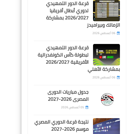
قرعة الدور التمهيدي
Egypt
لدوري أبطال أفريقيا
2026/2027 بمشاركة
اوبى ميكيل يفاجئ الجميع فى
الزمالك وبيراميدز
ستوديو بى ان بالحديث عن ابو
تريكة : انه مثلى الاعلى
06 أغسطس 2026
قرعة الدور التمهيدي
لبطولة كأس الكونفدرالية
الأفريقية 2026/2027
بمشاركة الأهلي
اخبار خفيفة
06 أغسطس 2026
كولر يدافع بقوة عن طبيب
الأهلي: ما حدث معه أمر سيئ
جدول مباريات الدورى
للغاية وأنا غاضب للغاية
المصرى 2026-2027
05 أغسطس 2026
نتيجة قرعة الدوري المصري
موسم 2026-2027
اخبار خفيفة