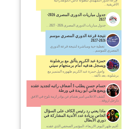
قرعة الدور التمهيدي لبطولة كأس الكونفدرالية
الأفريقية...
جدول مباريات الدورى المصرى 2026-
2027
جدول مباريات الدورى المصرى 2026 - 2027 ...
نتيجة قرعة الدوري المصري موسم
2026-2027
تغطية حية ومباشرة لنتيجة قرعة الدوري
المصري للموسم...
حمزة عبد الكريم يتألق مع برشلونة
ويسجل هدفيه أمام برمنجهام سيتي
واصل حمزة عبد الكريم ظهوره المتميز مع
برشلونة، بعد تألقه...
حسام حسن يطلب 5 أضعاف راتبه لتجديد عقده
ويضع هاني أبو ريدة في ورطة
كشف الاعلامي امير هشام عن بوادر ازمة تلوح في الافق
دارخل اروقة...
ماذا يعني رد رئيس الكاف على السؤال
الخاص بزيادة عدد الأندية المشاركة في
دوري الأبطال
أقيم ظهر اليوم, الاربعاء، المؤتمر الصحفي الذي عقده