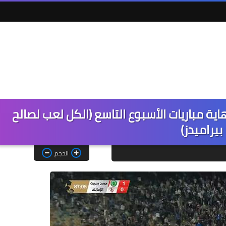
ية مباريات الأسبوع التاسع (الكل لعب لصالح
بيراميدز)
الحجم