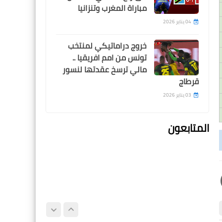
مباراة المغرب وتنزانيا
والهزيمة أمام الزمالك
04 يناير 2026
خروج دراماتيكي لمنتخب
تونس من امم افريقيا ..
مالي ترسخ عقدتها لنسور
اخبار خفيفة
قرطاج
خالد مرتجي يرفض مصافحة
03 يناير 2026
بنت هناء حمزة اثناء مراسم
تتويج الأهلي بكأس مصر
المتابعون
Egypt
اوبى ميكيل يفاجئ الجميع فى
ستوديو بى ان بالحديث عن ابو
تريكة : انه مثلى الاعلى