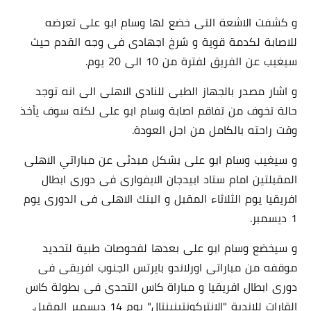
و كشفت الاشعة التى خضع لها وسام ابو على تعرضه
للاصابة لكدمة قوية و شرخ اجهادى فى وجه القدم حيث
سيغيب عن الفريق لفترة من 10 الى 20 يوم.
و اشار مصدر بالجهاز الطبى للنادى الاهلى الى انه توجد
حالة تخوف من تفاقم اصابة وسام ابو على لكنه سوف يأخذ
وقت راحته بالكامل من اجل العودة.
و سيغيب وسام ابو على بشكل مبدئى عن مباراتي الاهلى
المقبلتين امام ستاد ابيدجان الايفوارى فى دورى ابطال
افريقيا يوم الثلاثاء المقبل و البنك الاهلى فى الدورى يوم
1 ديسمبر.
و سيخضع وسام ابو على بعدها لفحوصات طبية لتحديد
موقفه من مباراتى اورلاندو بايرتس الجنوب افريقى فى
دورى ابطال افريقيا و مباراة كاس التحدى فى بطولة كاس
القارات للاندية "الانتركونتينينتال" يوم 14 ديسمبر المقبل.