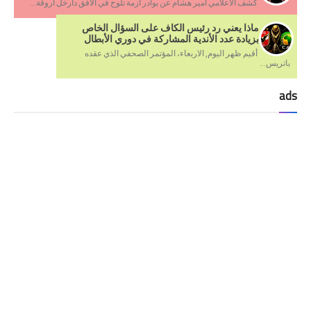
كشف الاعلامي امير هشام عن بوادر ازمة تلوح في الافق دارخل اروقة...
ماذا يعني رد رئيس الكاف على السؤال الخاص
بزيادة عدد الأندية المشاركة في دوري الأبطال
أقيم ظهر اليوم, الاربعاء، المؤتمر الصحفي الذي عقده
باتريس...
ads