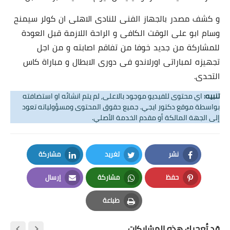
و كشف مصدر بالجهاز الفنى للنادى الاهلى ان كولر سيمنح
وسام ابو على الوقت الكافى و الراحة اللازمة قبل العودة
للمشاركة من جديد خوفا من تفاقم اصابته و من اجل
تجهيزه لمباراتى اورلاندو فى دورى الابطال و مباراة كاس
التحدى.
تنبيه:
اي محتوى للفيديو موجود بالاعلى, لم يتم انشائه او استضافته
بواسطة موقع دكتور ايجي. جميع حقوق المحتوى ومسؤولياته تعود
إلى الجهة المالكة أو مقدم الخدمة الأصلي.
نشر
تغريد
مشاركة
LinkedIn
Twitter
Facebook
حفظ
مشاركة
إرسال
Email
Whatsapp
Pinterest
طباعة
Print
قد تُعجبك هذه المشاركات