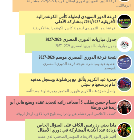
قرعة الدور التمهيدي لدوري أبطال أفريقيا 2026/2027 بمشاركة
الزمالك...
قرعة الدور التمهيدي لبطولة كأس الكونفدرالية
الأفريقية 2026/2027 بمشاركة الأهلي
قرعة الدور التمهيدي لبطولة كأس الكونفدرالية الأفريقية...
جدول مباريات الدورى المصرى 2026-2027
جدول مباريات الدورى المصرى 2026 - 2027 ...
نتيجة قرعة الدوري المصري موسم 2026-2027
تغطية حية ومباشرة لنتيجة قرعة الدوري المصري
للموسم...
حمزة عبد الكريم يتألق مع برشلونة ويسجل هدفيه
أمام برمنجهام سيتي
واصل حمزة عبد الكريم ظهوره المتميز مع برشلونة، بعد تألقه...
حسام حسن يطلب 5 أضعاف راتبه لتجديد عقده ويضع هاني أبو
ريدة في ورطة
كشف الاعلامي امير هشام عن بوادر ازمة تلوح في الافق دارخل اروقة...
ماذا يعني رد رئيس الكاف على السؤال الخاص
بزيادة عدد الأندية المشاركة في دوري الأبطال
أقيم ظهر اليوم, الاربعاء، المؤتمر الصحفي الذي عقده