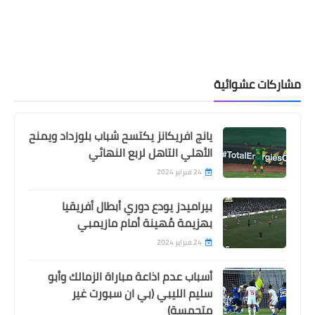
مشاركات عشوائية
يانج افريكانز يكتسح شباب بلوزداد ويمنح
الأهلي التاهل لربع النهائي
24 فبراير 2024
بيراميدز يودع دوري أبطال أفريقيا
بهزيمة مُهينة أمام مازيمبي
24 فبراير 2024
أسباب عدم اذاعة مباراة الزمالك وأبو
سليم الليبي (بي ان سبورت غير
متحمسة)