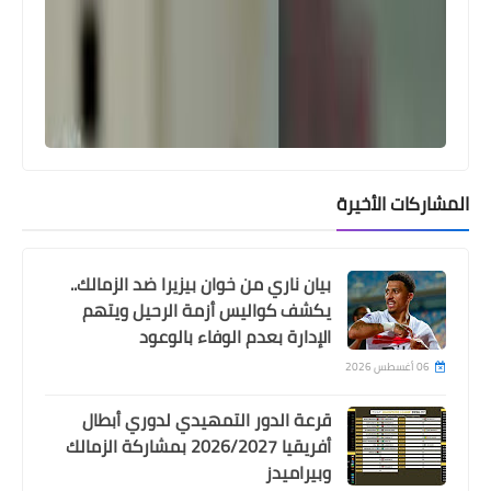
اخبار خفيفة
اهداف مباراة الاردن و كوريا الجنوبية فى
نصف نهائى كاس امم اسيا
المشاركات الأخيرة
بيان ناري من خوان بيزيرا ضد الزمالك..
يكشف كواليس أزمة الرحيل ويتهم
الإدارة بعدم الوفاء بالوعود
06 أغسطس 2026
Egypt
قرعة الدور التمهيدي لدوري أبطال
محمد يوسف يعتذر عن التواجد مع حسام
أفريقيا 2026/2027 بمشاركة الزمالك
حسن فى الجهاز الفنى للمنتخب
وبيراميدز