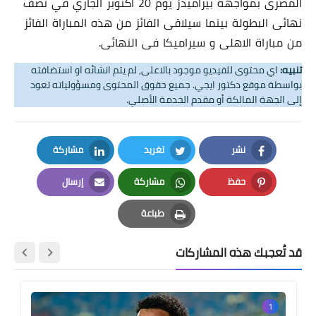
المصرى بمواجهة بيراميدز يوم 20 اكتوبر الجاري في نصف
نهائى البطولة بينما سيلاقى الفائز من هذه المباراة الفائز
من مباراة الاهلى و سيراميكا فى النهائى.
تنبيه:
اي محتوى للفيديو موجود بالاعلى, لم يتم انشائه او استضافته
بواسطة موقع دكتور ايجي. جميع حقوق المحتوى ومسؤولياته تعود
إلى الجهة المالكة أو مقدم الخدمة الأصلي.
نشر
تغريد
مشاركة
LinkedIn
Twitter
Facebook
حفظ
مشاركة
إرسال
Email
Whatsapp
Pinterest
طباعة
Print
قد تُعجبك هذه المشاركات
1