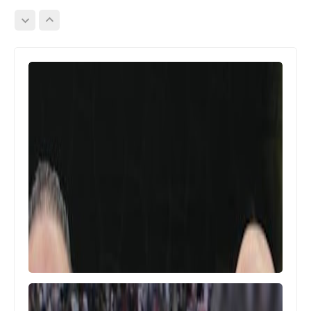
Egypt
موديست يتألق و يسجل ثنائية ويقود
الاهلى لفوز ودى على سموحة