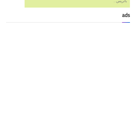
باتريس...
ads