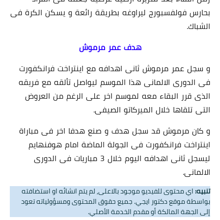
بحارس فولفسبورج ليراوغه بطريقة رائعة و يسكن الكرة فى
الشباك.
هدف عمر مرموش
و سجل عمر مرموش ثانى اهدافه مع اينتراخت فرانكفورت
فى الدورى الالمانى هذا الموسم ليواصل تألقه مع فريقه
الذى قرر البقاء معه لموسم اخر على الرغم من العروض
التى تلقاها خلال الميركاتو الصيفى.
و كان مرموش قد سجل هدف و صنع هدفا اخر فى مباراة
اينتراخت فرانكفورت فى الجولة الماضة امام هوفنهايم
ليسجل ثانى اهدافه اليوم خلال 3 مباريات فى الدورى
الالمانى.
تنبيه:
اي محتوى للفيديو موجود بالاعلى, لم يتم انشائه او استضافته
بواسطة موقع دكتور ايجي. جميع حقوق المحتوى ومسؤولياته تعود
إلى الجهة المالكة أو مقدم الخدمة الأصلي.