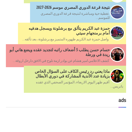
نتيجة قرعة الدوري المصري موسم 2026-2027
تغطية حية ومباشرة لنتيجة قرعة الدوري المصري
للموسم...
حمزة عبد الكريم يتألق مع برشلونة ويسجل هدفيه
أمام برمنجهام سيتي
واصل حمزة عبد الكريم ظهوره المتميز مع برشلونة، بعد تألقه...
حسام حسن يطلب 5 أضعاف راتبه لتجديد عقده ويضع هاني أبو
ريدة في ورطة
كشف الاعلامي امير هشام عن بوادر ازمة تلوح في الافق دارخل اروقة...
ماذا يعني رد رئيس الكاف على السؤال الخاص
بزيادة عدد الأندية المشاركة في دوري الأبطال
أقيم ظهر اليوم, الاربعاء، المؤتمر الصحفي الذي عقده
باتريس...
ads