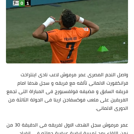
واصل النجم المصرى عمر مرموش لاعب نادى اينتراخت
فرانكفورت الالمانى تألقه مع فريقه و سجل هدفا امام
فريقه السابق و مضيفه فولفسبورج فى المباراة التى تجمع
الفريقين على ملعب فوكسفاجن ارينا فى الجولة الثالثة من
الدورى الالمانى.
عمر مرموش سجل الهدف الاول لفريقه فى الدقيقة 30 من
زمن اللقاء بعد تمريرة ارضية عرضية جعلته فى انفراد