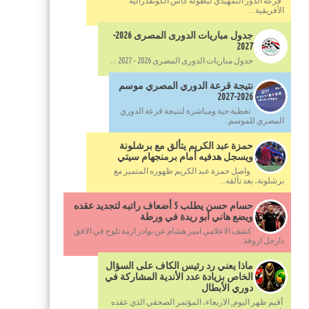
قرعة الدور التمهيدي لبطولة كأس الكونفدرالية
الأفريقية...
جدول مباريات الدورى المصرى 2026-
2027
جدول مباريات الدورى المصرى 2026 - 2027 ...
نتيجة قرعة الدوري المصري موسم
2026-2027
تغطية حية ومباشرة لنتيجة قرعة الدوري
المصري للموسم...
حمزة عبد الكريم يتألق مع برشلونة
ويسجل هدفيه أمام برمنجهام سيتي
واصل حمزة عبد الكريم ظهوره المتميز مع
برشلونة، بعد تألقه...
حسام حسن يطلب 5 أضعاف راتبه لتجديد عقده
ويضع هاني أبو ريدة في ورطة
كشف الاعلامي امير هشام عن بوادر ازمة تلوح في الافق
دارخل اروقة...
ماذا يعني رد رئيس الكاف على السؤال
الخاص بزيادة عدد الأندية المشاركة في
دوري الأبطال
أقيم ظهر اليوم, الاربعاء، المؤتمر الصحفي الذي عقده