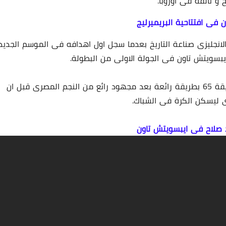
 تألقه فى اوروبا.
 فى افتتاحية البريميرليج
انجليزى صناعة التاريخ بعدما سجل اول اهدافه فى الموسم الجديد
 ايبسويتش تاون فى الجولة الاولى من البطولة.
25 أغسطس 2025
صلاح سجل الهدف الثانى للريدز خلال اللقاء فى الدقيقة 65 بطريقة رائعة بعد مجهود رائع من النجم المصرى قبل ان
رى ليسكن الكرة فى الشباك.
لاح فى ايبسويتش تاون
24 أغسطس 2025