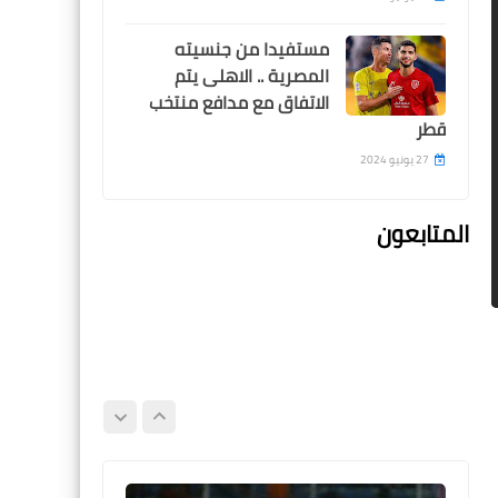
مستفيدا من جنسيته
المصرية .. الاهلى يتم
الاتفاق مع مدافع منتخب
Egypt
قطر
المصائب لا تأتي فرادى .. حادث
27 يونيو 2024
سير قوي لحارس الاهلي قبل
مباراة غزل المحلة
المتابعون
Egypt
تأجيل مباراتين لبيراميدز ..
تعديل مواعيد و ملاعب 7
مباريات في الدوري