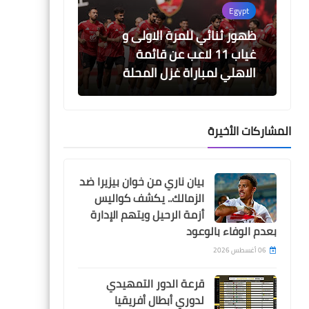
Egypt
ظهور ثنائي للمرة الاولى و
غياب 11 لاعب عن قائمة
05 أغسطس 2026
05 أغسطس 2026
الاهلي لمباراة غزل المحلة
جدول مباريات الدورى المصرى 2026-
نتيجة قرعة الدوري المص
2026-2027
2027
المشاركات الأخيرة
Egypt
المصائب لا تأتي فرادى .. حادث
بيان ناري من خوان بيزيرا ضد
سير قوي لحارس الاهلي قبل
الزمالك.. يكشف كواليس
مباراة غزل المحلة
أزمة الرحيل ويتهم الإدارة
بعدم الوفاء بالوعود
06 أغسطس 2026
قرعة الدور التمهيدي
Egypt
لدوري أبطال أفريقيا