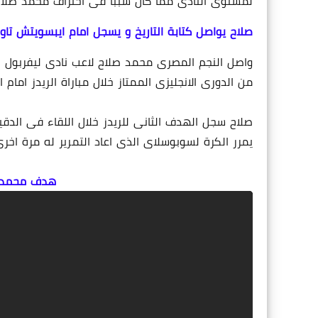
لمستوى النادى مما كان سببا فى احتراف محمد صلاح و
صلاح يواصل كتابة التاريخ و يسجل امام ايبسويتش تاون
واصل النجم المصرى محمد صلاح لاعب نادى ليفربول ال
من الدورى الانجليزى الممتاز خلال مباراة الريدز امام
يمرر الكرة لسوبوسلاى الذى اعاد التمرير له مرة اخ
هدف محمد ص