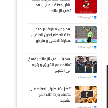
يغيب عن مباراة الاهلي
بشأن مجلة الاهلى بعد
غضب الزمالك
28 يونيو 2024
بعد جدل مباراة بيراميدز ..
Egypt
لجنة الحكام تعين الحنفى
الهزيمة الاولى .. بيراميدز
لمباراة الاهلى و فاركو
يخسر امام مودرن سبورت قبل
28 يونيو 2024
مواجهة الاهلي في الدوري
رسميا .. لاعب الزمالك يفسخ
تعاقده مع الفريق و يتجه
الى الخليج
27 يونيو 2024
Egypt
أفضل 10 طرق للحفاظ على
ظهور ثنائي للمرة الاولى و
هاتفك باردًا أثناء الحر
غياب 11 لاعب عن قائمة
الشديد
الاهلي لمباراة غزل المحلة
27 يونيو 2024