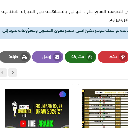
 للموسم السابع على التوالي بالمساهمة فى المباراة الافتتاحية
25 أغسطس 2025
ريميرليج.
تضافته بواسطة موقع دكتور ايجي. جميع حقوق المحتوى ومسؤولياته تعود إلى
حفظ
مشاركة
إرسال
طباعة
Print
Email
Whatsapp
Pinterest
25 أغسطس 2025
1
24 أغسطس 2025