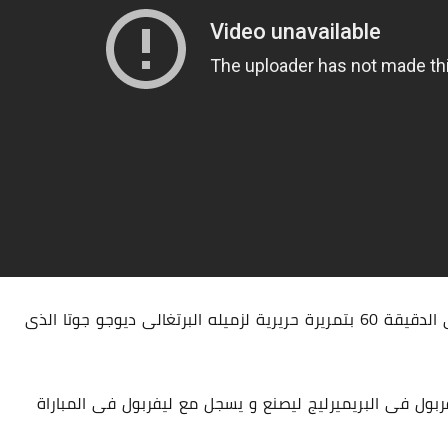
23 أغسطس 2025
23 أغسطس 2025
يذكر ان صلاح صنع الهدف الاول للريدز خلال اللقاء فى الدقيقة 60 بتمريرة حريرية لزميله البرتغالى ديوجو جوتا الذى
فربول فى البريميرليج ليصنع و يسجل مع ليفربول فى المباراة