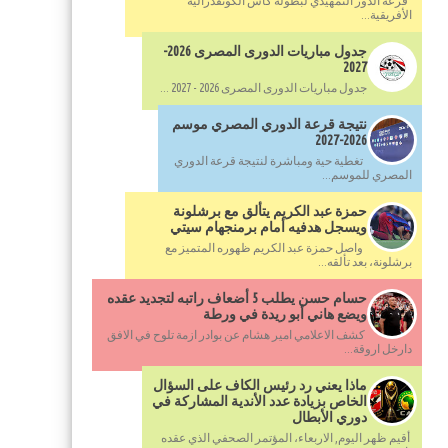
قرعة الدور التمهيدي لبطولة كأس الكونفدرالية
الأفريقية...
جدول مباريات الدورى المصرى 2026-
2027
جدول مباريات الدورى المصرى 2026 - 2027 ...
نتيجة قرعة الدوري المصري موسم
2026-2027
تغطية حية ومباشرة لنتيجة قرعة الدوري
المصري للموسم...
حمزة عبد الكريم يتألق مع برشلونة
ويسجل هدفيه أمام برمنجهام سيتي
واصل حمزة عبد الكريم ظهوره المتميز مع
برشلونة، بعد تألقه...
حسام حسن يطلب 5 أضعاف راتبه لتجديد عقده
ويضع هاني أبو ريدة في ورطة
كشف الاعلامي امير هشام عن بوادر ازمة تلوح في الافق
دارخل اروقة...
ماذا يعني رد رئيس الكاف على السؤال
الخاص بزيادة عدد الأندية المشاركة في
دوري الأبطال
أقيم ظهر اليوم, الاربعاء، المؤتمر الصحفي الذي عقده