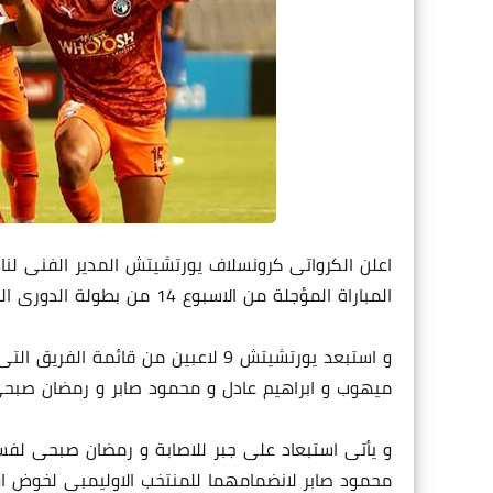
اعلن الكرواتى كرونسلاف يورتشيتش المدير الفنى لن
المباراة المؤجلة من الاسبوع 14 من بطولة الدورى المصرى الممتاز.
و استبعد يورتشيتش 9 لاعبين من قائ
ميهوب و ابراهيم عادل و محمود صابر و رمضان صبحى
و يأتى استبعاد على جبر للاصابة و رمضان صبحى لفسا
محمود صابر لانضمامهما للمنتخب الاوليمبى لخوض اولمبي