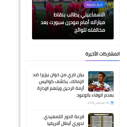
اخبار خفيفة
الاسماعيلي يطالب بنقاط
مباراته أمام مودرن سبورت بعد
مخالفته للوائح
05 أغسطس 2026
05 أغسطس 2026
جدول مباريات الدورى المصرى 2026-
نتيجة قرعة الدوري المص
2026-2027
2027
المشاركات الأخيرة
Egypt
صلاح يواصل التسجيل و يقود
بيان ناري من خوان بيزيرا ضد
ليفربول لفوز "ضبابى" على
الزمالك.. يكشف كواليس
ليستر سيتى
أزمة الرحيل ويتهم الإدارة
بعدم الوفاء بالوعود
06 أغسطس 2026
قرعة الدور التمهيدي
Egypt
لدوري أبطال أفريقيا