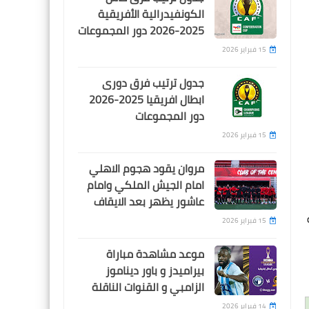
النايل سات
الكونفيدرالية الأفريقية
2025-2026 دور المجموعات
15 فبراير 2026
جدول ترتيب فرق دورى
اخبار خفيفة
ابطال افريقيا 2025-2026
الإتحاد السكندري يقتدي
دور المجموعات
بالإسماعيلي ويطالب بنقاط
15 فبراير 2026
مباراته أمام مودرن سبورت
مروان يقود هجوم الاهلي
امام الجيش الملكي وامام
عاشور يظهر بعد الايقاف
عة
15 فبراير 2026
اخبار خفيفة
موعد مشاهدة مباراة
الاسماعيلي يطالب بنقاط
بيراميدز و باور ديناموز
مباراته أمام مودرن سبورت بعد
الزامبي و القنوات الناقلة
مخالفته للوائح
14 فبراير 2026