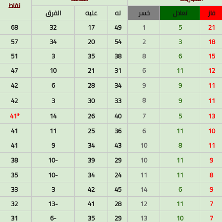
نقاط
فاز
تعادل
خسر
له
عليه
الفرق
68
32
17
49
1
5
21
26 ديسمبر 2024
57
34
20
54
2
3
18
51
3
35
38
8
6
15
47
10
21
31
6
11
12
42
6
28
34
9
9
11
8
42
3
30
33
9
11
*41
14
26
40
7
5
13
41
11
25
36
6
11
10
26 ديسمبر 2024
41
9
34
43
10
8
11
38
-10
39
29
10
11
9
35
-10
34
24
11
11
8
33
3
42
45
14
6
9
32
-13
41
28
12
11
7
31
-6
35
29
13
10
7