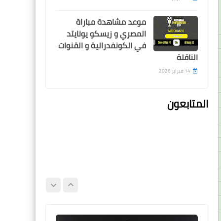
موعد مشاهدة مباراة
المصري و زيسكو يونايتد
في الكونفدرالية و القنوات
Egypt
الناقلة
صلاح يواصل التسجيل و يقود
14 فبراير 2026
ليفربول لفوز "ضبابى" على
ليستر سيتى
المتابعون
Egypt
الاهلى يحقق فوز مثير على
المصرى و يرتقى لصدارة
الدورى