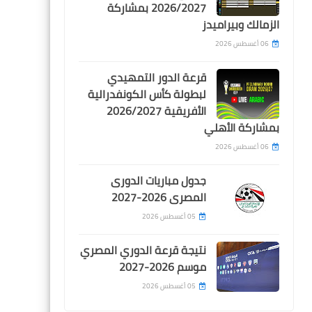
2026/2027 بمشاركة
الاهلى يحقق فوز مثير على
الزمالك وبيراميدز
المصرى و يرتقى لصدارة
الدورى
06 أغسطس 2026
قرعة الدور التمهيدي
لبطولة كأس الكونفدرالية
الأفريقية 2026/2027
بمشاركة الأهلي
Egypt
06 أغسطس 2026
كيفية مشاهدة مباراة الاهلى
و شباب بلوزداد مجانا على
جدول مباريات الدورى
النايل سات
المصرى 2026-2027
05 أغسطس 2026
نتيجة قرعة الدوري المصري
موسم 2026-2027
اخبار خفيفة
05 أغسطس 2026
الإتحاد السكندري يقتدي