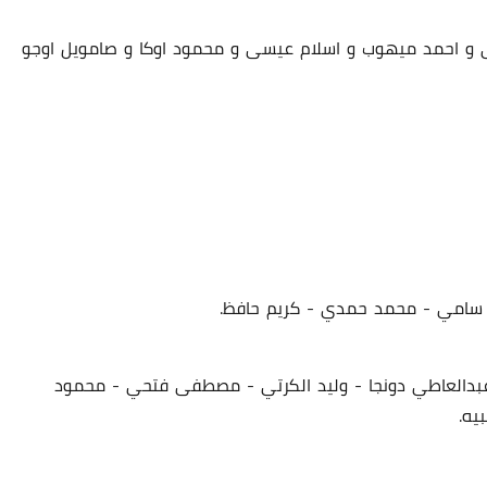
ى و احمد ميهوب و اسلام عيسى و محمود اوكا و صامويل اوجو
26 ديسمبر 2024
 سامي - محمد حمدي - كريم حافظ.
عبدالعاطي دونجا - وليد الكرتي - مصطفى فتحي - محمود
03 يناير 2025
يه.