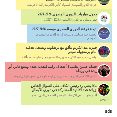
قرعة الدور التمهيدي لبطولة كأس الكونفدرالية الأفريقية...
جدول مباريات الدورى المصرى 2026-2027
جدول مباريات الدورى المصرى 2026 - 2027 ...
نتيجة قرعة الدوري المصري موسم 2026-2027
تغطية حية ومباشرة لنتيجة قرعة الدوري المصري
للموسم...
حمزة عبد الكريم يتألق مع برشلونة ويسجل هدفيه
أمام برمنجهام سيتي
واصل حمزة عبد الكريم ظهوره المتميز مع برشلونة، بعد تألقه...
حسام حسن يطلب 5 أضعاف راتبه لتجديد عقده ويضع هاني أبو
ريدة في ورطة
كشف الاعلامي امير هشام عن بوادر ازمة تلوح في الافق دارخل اروقة...
ماذا يعني رد رئيس الكاف على السؤال الخاص
بزيادة عدد الأندية المشاركة في دوري الأبطال
أقيم ظهر اليوم, الاربعاء، المؤتمر الصحفي الذي عقده
باتريس...
ads