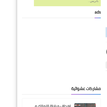
باتريس...
ads
Egypt
مفاجأة .. نادي النجمة
السعودي يكشف حقيقة
مفاوضات الاهلي لضم دونجا
sport tv
اخبار خفيفة
اخبار خفيفة
قناة ثمانية بث مباشر
مشاركات عشوائية
Thmanyah live الناقلة للدوري
السعودي مباشر
اهداف مباراة الزمالك و