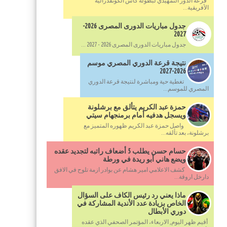
قرعة الدور التمهيدي لبطولة كأس الكونفدرالية
الأفريقية...
جدول مباريات الدورى المصرى 2026-
2027
جدول مباريات الدورى المصرى 2026 - 2027 ...
نتيجة قرعة الدوري المصري موسم
2026-2027
تغطية حية ومباشرة لنتيجة قرعة الدوري
المصري للموسم...
حمزة عبد الكريم يتألق مع برشلونة
ويسجل هدفيه أمام برمنجهام سيتي
واصل حمزة عبد الكريم ظهوره المتميز مع
برشلونة، بعد تألقه...
حسام حسن يطلب 5 أضعاف راتبه لتجديد عقده
ويضع هاني أبو ريدة في ورطة
كشف الاعلامي امير هشام عن بوادر ازمة تلوح في الافق
دارخل اروقة...
ماذا يعني رد رئيس الكاف على السؤال
الخاص بزيادة عدد الأندية المشاركة في
دوري الأبطال
أقيم ظهر اليوم, الاربعاء، المؤتمر الصحفي الذي عقده