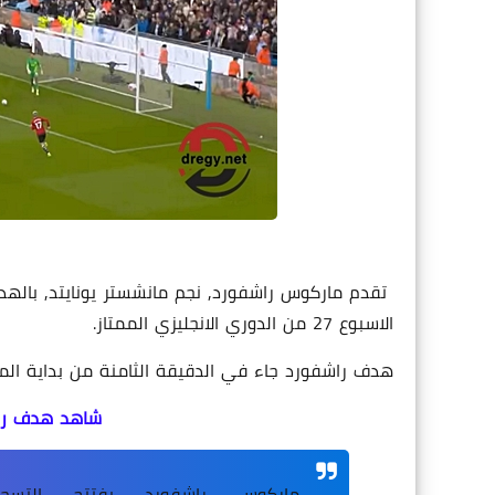
تقدم ماركوس راشفورد, نجم مانشستر يونايتد, بال
الاسبوع 27 من الدوري الانجليزي الممتاز.
هدف راشفورد جاء في الدقيقة الثامنة من بداية المبا
شاهد هدف راش
ماركوس راشفورد يفتتح التسج