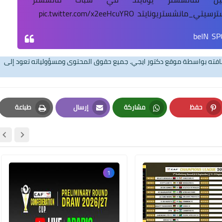
رسيتي_مانشستريونايتد
pic.twitter.com/x2eeHcuYRO
04 يونيو 2026
تضافته بواسطة موقع دكتور ايجي. جميع حقوق المحتوى ومسؤولياته تعود إلى
حفظ
مشاركة
إرسال
طباعة
Print
Email
Whatsapp
Pinterest
09 يونيو 2026
1