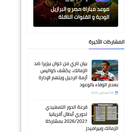
موعد مباراة مصر و البرازيل
الودية و القنوات الناقلة
المشاركات الأخيرة
Egypt
مدرب بلجيكا يزف بشرى سارة
بيان ناري من خوان بيزيرا ضد
لمنتخب مصر قبل مواجهة
الزمالك.. يكشف كواليس
المونديال
أزمة الرحيل ويتهم الإدارة
بعدم الوفاء بالوعود
06 أغسطس 2026
قرعة الدور التمهيدي
Egypt
لدوري أبطال أفريقيا
2026/2027 بمشاركة
مفاجأة .. نادي النجمة
الزمالك وبيراميدز
السعودي يكشف حقيقة