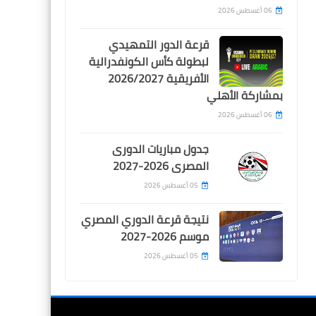
مفاوضات الاهلي لضم دونجا
06 أغسطس 2026
قرعة الدور التمهيدي
لبطولة كأس الكونفدرالية
الأفريقية 2026/2027
بمشاركة الأهلي
sport tv
06 أغسطس 2026
قناة ثمانية بث مباشر
Thmanyah live الناقلة للدوري
جدول مباريات الدورى
السعودي مباشر
المصرى 2026-2027
05 أغسطس 2026
نتيجة قرعة الدوري المصري
موسم 2026-2027
Egypt
05 أغسطس 2026
اهداف مباراة مصر و البرازيل
الودية 1-2 بصوت جميع
المعلقين