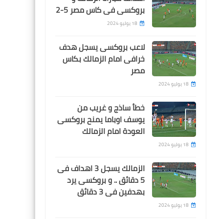
بروكسى فى كاس مصر 5-2
18 يوليو 2024
Egypt
لاعب بروكسى يسجل هدف
05 أغسطس 2026
05 أغسطس 2026
اهداف مباراة مصر و البرازيل
خرافى امام الزمالك بكاس
جدول مباريات الدورى المصرى 2026-
نتيجة قرعة الدوري المص
الودية 1-2 بصوت جميع
مصر
2026-2027
2027
المعلقين
18 يوليو 2024
خطأ ساذج و غريب من
يوسف اوباما يمنح بروكسى
العودة امام الزمالك
18 يوليو 2024
Egypt
الزمالك يسجل 3 اهداف فى
موعد مباراة مصر و البرازيل
5 دقائق .. و بروكسى يرد
الودية و القنوات الناقلة
بهدفين فى 3 دقائق
18 يوليو 2024