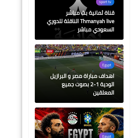
sport tv
قناة ثمانية بث مباشر
Thmanyah live الناقلة للدوري
السعودي مباشر
Egypt
اهداف مباراة مصر و البرازيل
الودية 1-2 بصوت جميع
المعلقين
Egypt