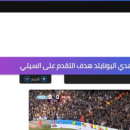
هدي اليونايتد هدف التقدم على السيتي
الحجم