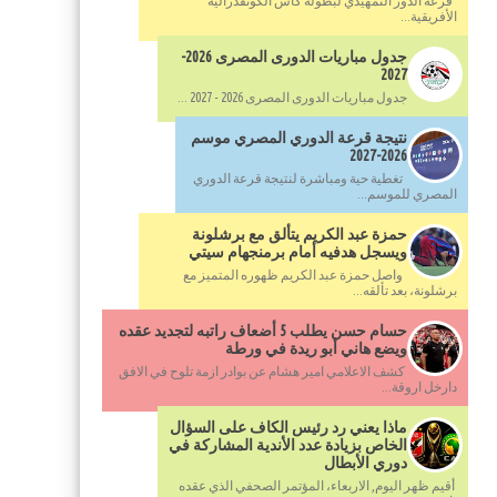
قرعة الدور التمهيدي لبطولة كأس الكونفدرالية
الأفريقية...
جدول مباريات الدورى المصرى 2026-
2027
جدول مباريات الدورى المصرى 2026 - 2027 ...
نتيجة قرعة الدوري المصري موسم
2026-2027
تغطية حية ومباشرة لنتيجة قرعة الدوري
المصري للموسم...
حمزة عبد الكريم يتألق مع برشلونة
ويسجل هدفيه أمام برمنجهام سيتي
واصل حمزة عبد الكريم ظهوره المتميز مع
برشلونة، بعد تألقه...
حسام حسن يطلب 5 أضعاف راتبه لتجديد عقده
ويضع هاني أبو ريدة في ورطة
كشف الاعلامي امير هشام عن بوادر ازمة تلوح في الافق
دارخل اروقة...
ماذا يعني رد رئيس الكاف على السؤال
الخاص بزيادة عدد الأندية المشاركة في
دوري الأبطال
أقيم ظهر اليوم, الاربعاء، المؤتمر الصحفي الذي عقده