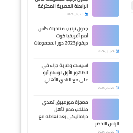
الرابطة المصرية المحترفة
26 يناير 2024
جدول ترتيب منتخبات كأس
اخبار خفيفة
اخبار خفيفة
اخبار خفيفة
أمم أفريقيا كوت
وزارة الرياضة تصدر بياناً لتوضيح
ديفوار2023 دور المجموعات
كيفة عودة البدري وكهربا
24 يناير 2024
والرياضيين المصريين من ليبيا
اسيست وضربة جزاء في
الظهور الأول لوسام أبو
على مع النادي الأهلي
05 أغسطس 2026
23 يناير 2024
05 أغسطس 2026
اخبار خفيفة
جدول مباريات الدورى المصرى 2026-
نتيجة قرعة الدوري المص
معجزة موزمبيق تهدي
جدول ترتيب الدوري المصري
2026-2027
2027
منتخب مصر تأهل
بعد نهاية الجولة السادسة ..
دراماتيكى بعد تعادله مع
الأهلي والإسماعيلي يقتربان
الراس الاخضر
22 يناير 2024