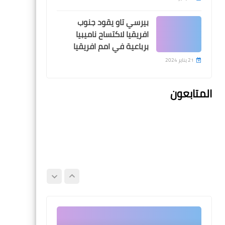
بيرسي تاو يقود جنوب
افريقيا لاكتساح ناميبيا
Egypt
برباعية في امم افريقيا
قبل ساعات من اللقاء .. اتحاد
21 يناير 2024
الكرة يجرى تعديلا على حكام
مباراة الزمالك و سيراميكا
المتابعون
اخبار خفيفة
الاهلي قدم هدية للبنك
الأهلي بالفوز على المصري
وينتظر منه ردها أمام بيراميدز