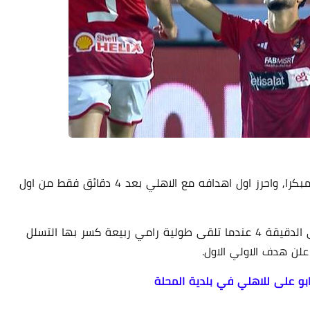
اعلن وسام ابو علي, لاعب الاهلي الجديد, عن نفسه مبكرا, واحرز اول اهدافه مع الاهلي بعد 4 دقائق فقط من اول
هدف وسام ابو على جاء في مرمى بلدية المحلة في الدقيقة 4 عندما تلقى طولية رامي ربيعة كسر بها التسلل
لن هدف الاولي الاول.
و على للاهلي في بلدية المحلة