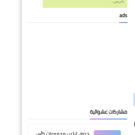
باتريس...
ads
اخبار خفيفة
الاهلي قدم هدية للبنك
الأهلي بالفوز على المصري
وينتظر منه ردها أمام بيراميدز
اخبار خفيفة
مشاركات عشوائية
المدير الفني الجديد للأهلي
يصل القاهرة لبدء مهمته مع
الفريق فوراً
جدول ترتيب مجموعات كأس