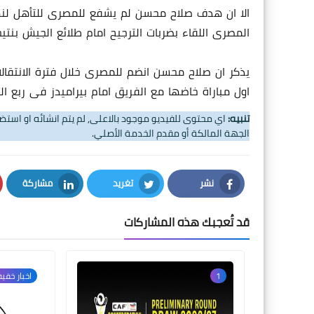
الا ان هدف صلاح محسن لم يشفع للمصرى للتأهل لنها
المصرى اللقاء بضربات الترجيح امام طلائع الجيش بنتيجة 3-1 بعد نهاية الوقت الاصلى بالتعادل
يذكر ان صلاح محسن انضم للمصرى خلال فترة الانتقال
اول مباراة خاضها مع الفريق امام بيراميدز فى ربع
تنبيه:
اي محتوى للفيديو موجود بالاعلى, لم يتم انشائه او اس
الجهة المالكة أو مقدم الخدمة الأصلي.
نشر
تغريد
مشاركة
LinkedIn
Twitter
Facebook
قد تُعجبك هذه المشاركات
1
اخبار خفي