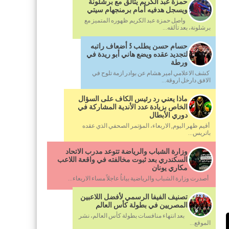
حمزة عبد الكريم يتألق مع برشلونة
ويسجل هدفيه أمام برمنجهام سيتي
واصل حمزة عبد الكريم ظهوره المتميز مع
برشلونة، بعد تألقه...
حسام حسن يطلب 5 أضعاف راتبه
لتجديد عقده ويضع هاني أبو ريدة في
ورطة
كشف الاعلامي امير هشام عن بوادر ازمة تلوح في
الافق دارخل اروقة...
ماذا يعني رد رئيس الكاف على السؤال
الخاص بزيادة عدد الأندية المشاركة في
دوري الأبطال
أقيم ظهر اليوم, الاربعاء، المؤتمر الصحفي الذي عقده
باتريس...
وزارة الشباب والرياضة تتوعد مدرب الاتحاد
السكندري بعد ثبوت مخالفته في واقعة اللاعب
مكاري يونان
أصدرت وزارة الشباب والرياضية بياناُ عاجلاً مساء الاربعاء...
تصنيف الفيفا الرسمي لأفضل اللاعبين
المصريين في بطولة كأس العالم
بعد انتهاء منافسات بطولة كأس العالم، نشر
الموقع...