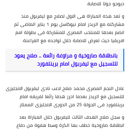
ديوجو جوتا للاصابة.
و تعد هذه المباراة هى الاول لصلاح مع ليفربول منذ
مشاركته مع الريدز امام نيوكاسل يوم 1 يناير الماضى ثم
انضم بعدها للمنتخب المصرى للمشاركة فى بطولة امم
افريقيا حيث تعرض للاصابة خلال تواجده مع الفراعنة.
بانطلاقة صاروخية و مراوغة رائعة .. صلاح يعود
للتسجيل مع ليفربول امام برينتفورد
عادل النجم المصرى محمد صلاح لاعب نادى ليفربول الانجليزى
للتسجيل مع الريدز بعدما احرز هدفا رائعا لفريقه امام
برينتفورد فى الجولة 25 من الدورى الانجليزى الممتاز.
و سجل صلاح الهدف الثالث لليفربول خلال المباراة بعد
انطلاقة صاروخية خطف بها الكرة وسط هفوة من دفاع