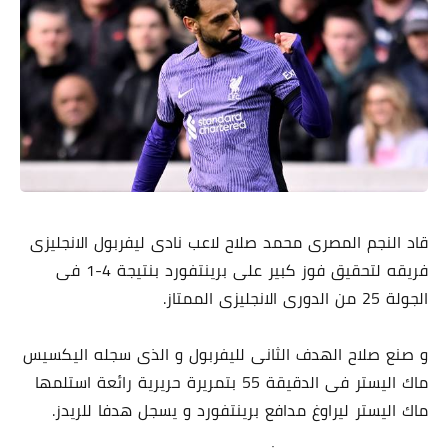
قاد النجم المصرى محمد صلاح لاعب نادى ليفربول الانجليزى
فريقه لتحقيق فوز كبير على برينتفورد بنتيجة 4-1 فى
الجولة 25 من الدورى الانجليزى الممتاز.
و صنع صلاح الهدف الثانى لليفربول و الذى سجله اليكسيس
ماك اليستر فى الدقيقة 55 بتمريرة حريرية رائعة استلمها
ماك اليستر ليراوغ مدافع برينتفورد و يسجل هدفا للريدز.