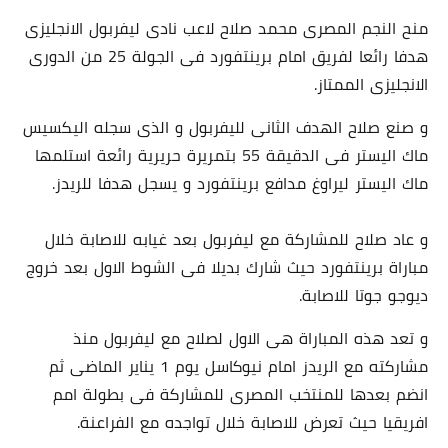
منح النجم المصرى محمد صلاح لاعب نادى ليفربول الانجليزى
هدفا رائعا لفريق امام برينتفورد فى الجولة 25 من الدورى
الانجليزى الممتاز.
و صنع صلاح الهدف الثانى لليفربول و الذى سجله اليكسيس
ماك اليستر فى الدقيقة 55 بتمريرة حريرية رائعة استلمها
ماك اليستر ليراوغ مدافع برينتفورد و يسجل هدفا للريدز.
و عاد صلاح للمشاركة مع ليفربول بعد غيابه للاصابة خلال
مباراة برينتفورد حيث شارك بديلا فى الشوط الاول بعد خروج
ديوجو جوتا للاصابة.
و تعد هذه المباراة هى الاول لصلاح مع ليفربول منذ
مشاركته مع الريدز امام نيوكاسل يوم 1 يناير الماضى ثم
انضم بعدها للمنتخب المصرى للمشاركة فى بطولة امم
افريقيا حيث تعرض للاصابة خلال تواجده مع الفراعنة.