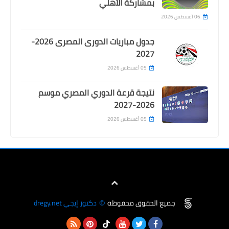
بمشاركة الأهلي
06 أغسطس 2026
جدول مباريات الدورى المصرى 2026-
2027
05 أغسطس 2026
نتيجة قرعة الدوري المصري موسم
2026-2027
05 أغسطس 2026
sport tv
راديو صوت الزمالك بث مباشر Sout El
Zamalek live
جميع الحقوق محفوظة
دكتور إيجي dregy.net
©