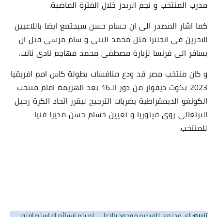
مدرب المنتخب و نجم الريدز خلال الفترة الماضية.
كما اشار المصدر الى ان حسام حسن سيجتمع ايضا باللاعبين
الاخرين فى انجلترا مثل محمد الننى و سام مرسى قبل ان
يسافر الى فرنسا لزيارة مصطفى محمد مهاجم نادى نانت.
و كان منتخب مصر قد ودع منافسات بطولة كاس امم افريقيا
2023 بكوت ديفوار من دور الـ16 بعد الهزيمة امام منتخب
الكونغو الديمقراطية بضربات الترجيح ليقرر اتحاد الكرة رحيل
البرتغالى روى فيتوريا و تعيين حسام حسن مديرا فنيا
للمنتخب.
تنبيه:
اي محتوى للفيديو موجود بالاعلى, لم يتم انشائه او استضافته