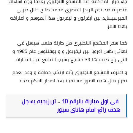
جاء قرار المحكمة ضد المشجع الانجليزى بعدما وجه اساءات
عنصرية ضد نجم الريدز المصرى محمد صلاح خلال ديربي
الميرسيسايد بين ايفرتون و ليفربول هذا الموسم و اعترافه
بهذا الامر.
كما سخر المشجع الانجليزى من كارثة ملعب هيسل فى
نهائى كاس اوروبا بين ليفربول و و يوفنتوس عام 1985 و
التي راح ضيحيتها 39 مشجع بسبب التدافع قبل المباراة.
و اعترف المشجع الانجليزى بأنه ارتكب حماقة و وعد بعدم
تكرار مثل هذه الامور مستقبلا بعد اصدار الحكم ضده.
فى اول مباراة بالرقم 10 .. تريزيجيه يسجل
هدف رائع امام هاتاى سبور