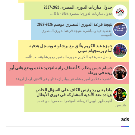
جدول مباريات الدورى المصرى 2026-2027
جدول مباريات الدورى المصرى 2026 - 2027 ...
نتيجة قرعة الدوري المصري موسم 2026-2027
تغطية حية ومباشرة لنتيجة قرعة الدوري المصري
للموسم...
حمزة عبد الكريم يتألق مع برشلونة ويسجل هدفيه
أمام برمنجهام سيتي
واصل حمزة عبد الكريم ظهوره المتميز مع برشلونة، بعد تألقه...
حسام حسن يطلب 5 أضعاف راتبه لتجديد عقده ويضع هاني أبو
ريدة في ورطة
كشف الاعلامي امير هشام عن بوادر ازمة تلوح في الافق دارخل اروقة...
ماذا يعني رد رئيس الكاف على السؤال الخاص
بزيادة عدد الأندية المشاركة في دوري الأبطال
أقيم ظهر اليوم, الاربعاء، المؤتمر الصحفي الذي عقده
باتريس...
ads