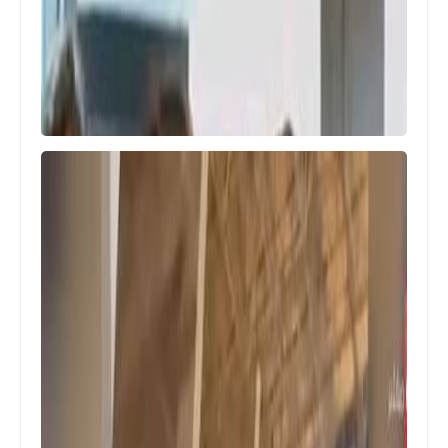
Egypt
تعليق قوى من ميدو على طرد الشيبى :
هو رايح مخصوص عشان يضرب الشحات