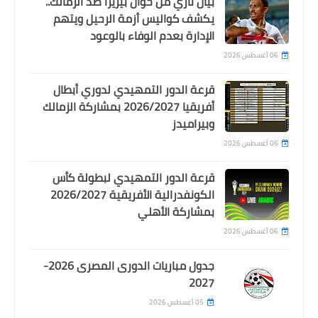
بيان ناري من خوان بيزيرا ضد الزمالك..
Egypt
يكشف كواليس أزمة الرحيل ويتهم
تعليق قوى من ميدو على تشجيع جماهير
الإدارة بعدم الوفاء بالوعود
بيراميدز للاهلى : حاجة تكسف
06 أغسطس 2026
قرعة الدور التمهيدي لدوري أبطال
أفريقيا 2026/2027 بمشاركة الزمالك
وبيراميدز
06 أغسطس 2026
قرعة الدور التمهيدي لبطولة كأس
الكونفدرالية الأفريقية 2026/2027
بمشاركة الأهلي
06 أغسطس 2026
Egypt
تعليق قوى من سيد عبدالحفيظ على طرد
جدول مباريات الدورى المصرى 2026-
الشيبى بعد تدخله العنيف على الشحات
2027
05 أغسطس 2026