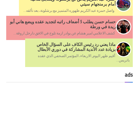
أمام برمنجهام سيتي
واصل حمزة عبد الكريم ظهوره المتميز مع برشلونة، بعد تألقه...
حسام حسن يطلب 5 أضعاف راتبه لتجديد عقده ويضع هاني أبو
ريدة في ورطة
كشف الاعلامي امير هشام عن بوادر ازمة تلوح في الافق دارخل اروقة...
ماذا يعني رد رئيس الكاف على السؤال الخاص
بزيادة عدد الأندية المشاركة في دوري الأبطال
أقيم ظهر اليوم, الاربعاء، المؤتمر الصحفي الذي عقده
باتريس...
ads