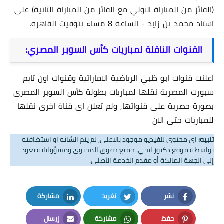
(الفائز من المباراة الاولي مع الفائز من المباراة الثانية) على
استاد محمد بن زايد - الساعة 8 مساء بتوقيت القاهرة.
القنوات الناقلة لمباريات كأس السوبر المصري:
اعلنت قنوات ابو ظبي الرياضية الاماراتية وقنوات اون تايم
سبورت المصرية نقلها لمباريات بطولة كأس السوبر المصري
بصورة حصرية على قنواتها, ولم تعلن اي قناة اخرى نقلها
للمباريات حتى الان
تنبيه:
اي محتوى للفيديو موجود بالاعلى, لم يتم انشائه او استضافته
بواسطة موقع دكتور ايجي. جميع حقوق المحتوى ومسؤولياته تعود
إلى الجهة المالكة أو مقدم الخدمة الأصلي.
نشر
تغريد
مشاركة
LinkedIn
Twitter
Facebook
حفظ
مشاركة
إرسال