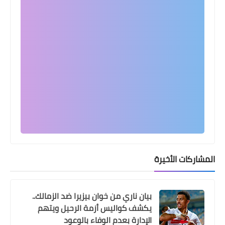
اخبار خفيفة
وسام أبو علي على رأس قائمة الغائبين
عن الأهلي أمام الزمالك في نهائي الكأس
المشاركات الأخيرة
اخبار خفيفة
بيان ناري من خوان بيزيرا ضد الزمالك..
شوبيريعترض على اختيار حكم مباراة
يكشف كواليس أزمة الرحيل ويتهم
الاهلي والزمالك .. لم اكن اتمنى ان يدير
الإدارة بعدم الوفاء بالوعود