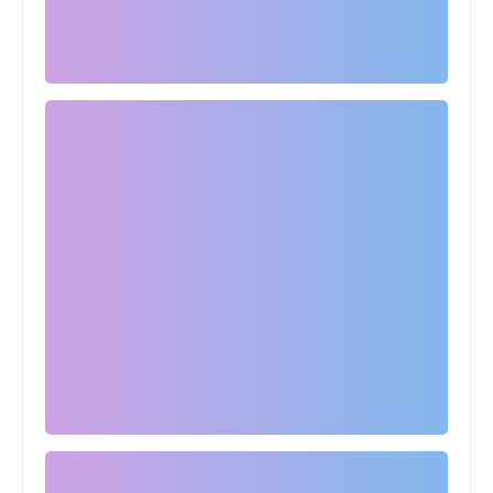
اخبار خفيفة
تركي ال الشيخ يحدد القنوات الناقلة
لمباراة الاهلي والزمالك (السعودية لن
تنقل)