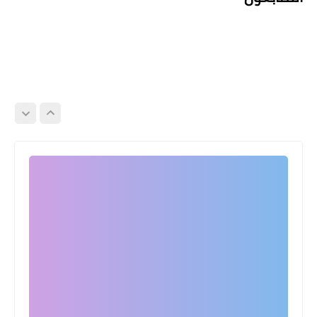
اخبار خفيفة
الأهلي يعلن قائمته لمباراة الزمالك (عودة
كهربا بعد غياب)