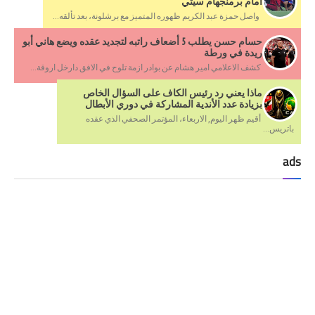
أمام برمنجهام سيتي
واصل حمزة عبد الكريم ظهوره المتميز مع برشلونة، بعد تألقه...
حسام حسن يطلب 5 أضعاف راتبه لتجديد عقده ويضع هاني أبو
ريدة في ورطة
كشف الاعلامي امير هشام عن بوادر ازمة تلوح في الافق دارخل اروقة...
ماذا يعني رد رئيس الكاف على السؤال الخاص
بزيادة عدد الأندية المشاركة في دوري الأبطال
أقيم ظهر اليوم, الاربعاء، المؤتمر الصحفي الذي عقده
باتريس...
ads