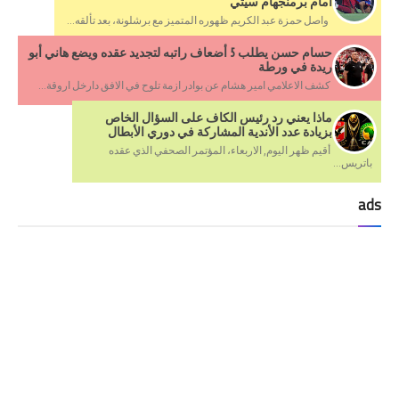
أمام برمنجهام سيتي
واصل حمزة عبد الكريم ظهوره المتميز مع برشلونة، بعد تألقه...
حسام حسن يطلب 5 أضعاف راتبه لتجديد عقده ويضع هاني أبو
ريدة في ورطة
كشف الاعلامي امير هشام عن بوادر ازمة تلوح في الافق دارخل اروقة...
ماذا يعني رد رئيس الكاف على السؤال الخاص
بزيادة عدد الأندية المشاركة في دوري الأبطال
أقيم ظهر اليوم, الاربعاء، المؤتمر الصحفي الذي عقده
باتريس...
ads