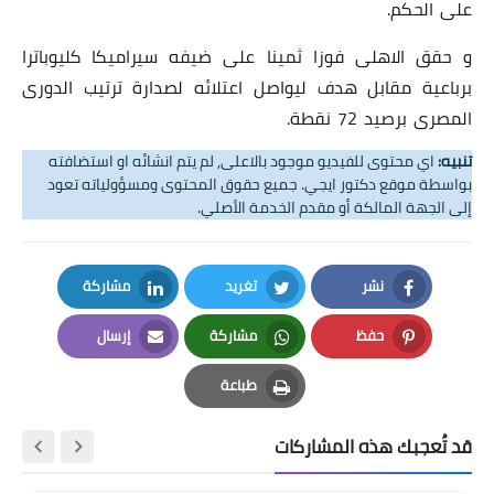
على الحكم.
و حقق الاهلى فوزا ثمينا على ضيفه سيراميكا كليوباترا
برباعية مقابل هدف ليواصل اعتلائه لصدارة ترتيب الدورى
المصرى برصيد 72 نقطة.
تنبيه:
اي محتوى للفيديو موجود بالاعلى, لم يتم انشائه او استضافته
بواسطة موقع دكتور ايجي. جميع حقوق المحتوى ومسؤولياته تعود
إلى الجهة المالكة أو مقدم الخدمة الأصلي.
نشر
تغريد
مشاركة
LinkedIn
Twitter
Facebook
حفظ
مشاركة
إرسال
Email
Whatsapp
Pinterest
طباعة
Print
قد تُعجبك هذه المشاركات