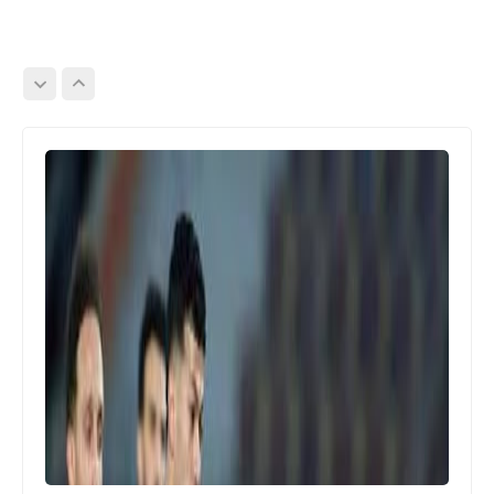
اخبار خفيفة
خالد مرتجي ينقذ شاب من السجن بعد
احالته للمحكمة الجنائية بتهمة سب
وقذف مرتجي