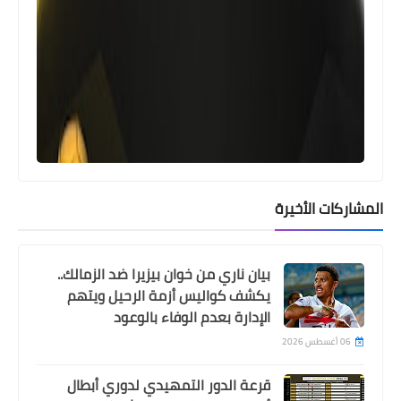
Egypt
5 غيابات مؤثرة عن بيراميدز في افتتاح
الدوري امام وادي دجلة
المشاركات الأخيرة
بيان ناري من خوان بيزيرا ضد الزمالك..
يكشف كواليس أزمة الرحيل ويتهم
الإدارة بعدم الوفاء بالوعود
06 أغسطس 2026
Egypt
قرعة الدور التمهيدي لدوري أبطال
الاهلي متصدرًا بعيدًا عن بيراميدز .. الكاف