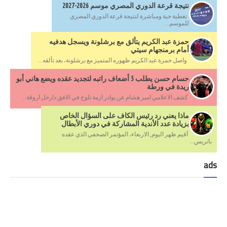
نتيجة قرعة الدوري المصري موسم 2026-2027
تغطية حية ومباشرة لنتيجة قرعة الدوري المصري
للموسم...
حمزة عبد الكريم يتألق مع برشلونة ويسجل هدفيه
أمام برمنجهام سيتي
واصل حمزة عبد الكريم ظهوره المتميز مع برشلونة، بعد تألقه...
حسام حسن يطلب 5 أضعاف راتبه لتجديد عقده ويضع هاني أبو
ريدة في ورطة
كشف الاعلامي امير هشام عن بوادر ازمة تلوح في الافق دارخل اروقة...
ماذا يعني رد رئيس الكاف على السؤال الخاص
بزيادة عدد الأندية المشاركة في دوري الأبطال
أقيم ظهر اليوم, الاربعاء، المؤتمر الصحفي الذي عقده
باتريس...
ads