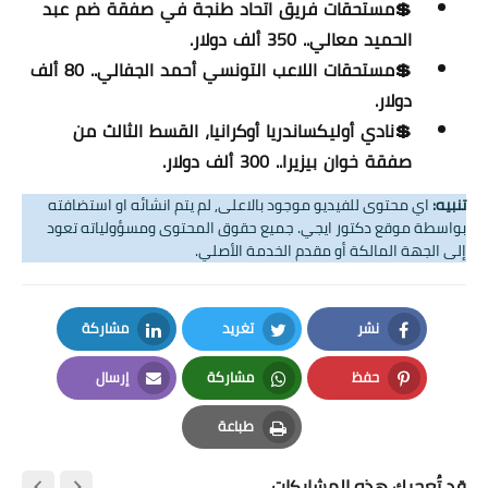
💲مستحقات فريق اتحاد طنجة في صفقة ضم عبد
الحميد معالي.. 350 ألف دولار.
💲مستحقات اللاعب التونسي أحمد الجفالي.. 80 ألف
دولار.
💲نادي أوليكساندريا أوكرانيا، القسط الثالث من
صفقة خوان بيزيرا.. 300 ألف دولار.
تنبيه:
اي محتوى للفيديو موجود بالاعلى, لم يتم انشائه او استضافته
بواسطة موقع دكتور ايجي. جميع حقوق المحتوى ومسؤولياته تعود
إلى الجهة المالكة أو مقدم الخدمة الأصلي.
نشر
تغريد
مشاركة
LinkedIn
Twitter
Facebook
حفظ
مشاركة
إرسال
Email
Whatsapp
Pinterest
طباعة
Print
قد تُعجبك هذه المشاركات