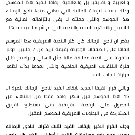
والعربية والافريقيا بل والعالمية ايقافا للقيد هذا الموسم،
وذلك بسبب الازمات المالية التي يعاني منها نادي الزمالك
هذا الموسم والتي جعلته لا يفي بالتزاماته المالية مع
اللاعبين والاجهزة الفنية والاندية التي تم شراء لاعبيه منها.
يذكر ان نادي الزمالك كان اكثر الاندية الافريقية هذا الموسم
انفاقا على الصفقات الجديدة بقيمة تزيد عن 7 ملايين دولار
متفوقا على اندية عملاقة ماليا مثل الاهلي وبيراميدز خلال
فترة الانتقالات الصيفية الماضية والتي بعدها بدأت تظهر
قرارات ايقاف القيد.
وياتي قرار الفيفا الجديد بايقاف القيد لنادي الزمالك للمرة الـ
15 هذا الموسم قبل شهر واحد فقط من الانتهاء من
الحصول على الرخصة الافريقية حتى يستطيع الفريق
المشاركة في البطولات الافريقية للموسم المقبل.
وجاء القرار الاخير بايقاف القيد لثلاث فترات لنادي الزمالك
بسبب عدم دفع مستحقات النادى الأوكراني الذى كان يلعب