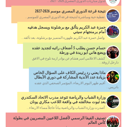
جدول مباريات الدورى المصرى 2026 - 2027 ...
نتيجة قرعة الدوري المصري موسم 2026-2027
تغطية حية ومباشرة لنتيجة قرعة الدوري المصري للموسم...
حمزة عبد الكريم يتألق مع برشلونة ويسجل هدفيه
أمام برمنجهام سيتي
واصل حمزة عبد الكريم ظهوره المتميز مع برشلونة، بعد تألقه...
حسام حسن يطلب 5 أضعاف راتبه لتجديد عقده
ويضع هاني أبو ريدة في ورطة
كشف الاعلامي امير هشام عن بوادر ازمة تلوح في الافق
دارخل اروقة...
ماذا يعني رد رئيس الكاف على السؤال الخاص
بزيادة عدد الأندية المشاركة في دوري الأبطال
أقيم ظهر اليوم, الاربعاء، المؤتمر الصحفي الذي عقده
باتريس...
وزارة الشباب والرياضة تتوعد مدرب الاتحاد السكندري
بعد ثبوت مخالفته في واقعة اللاعب مكاري يونان
أصدرت وزارة الشباب والرياضية بياناُ عاجلاً مساء الاربعاء...
تصنيف الفيفا الرسمي لأفضل اللاعبين المصريين في بطولة
كأس العالم