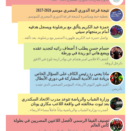
نتيجة قرعة الدوري المصري موسم 2026-2027
تغطية حية ومباشرة لنتيجة قرعة الدوري المصري للموسم...
حمزة عبد الكريم يتألق مع برشلونة ويسجل هدفيه
أمام برمنجهام سيتي
واصل حمزة عبد الكريم ظهوره المتميز مع برشلونة، بعد تألقه...
حسام حسن يطلب 5 أضعاف راتبه لتجديد عقده
ويضع هاني أبو ريدة في ورطة
كشف الاعلامي امير هشام عن بوادر ازمة تلوح في الافق
دارخل اروقة...
ماذا يعني رد رئيس الكاف على السؤال الخاص
بزيادة عدد الأندية المشاركة في دوري الأبطال
أقيم ظهر اليوم, الاربعاء، المؤتمر الصحفي الذي عقده
باتريس...
وزارة الشباب والرياضة تتوعد مدرب الاتحاد السكندري
بعد ثبوت مخالفته في واقعة اللاعب مكاري يونان
أصدرت وزارة الشباب والرياضية بياناُ عاجلاً مساء الاربعاء...
تصنيف الفيفا الرسمي لأفضل اللاعبين المصريين في بطولة
كأس العالم