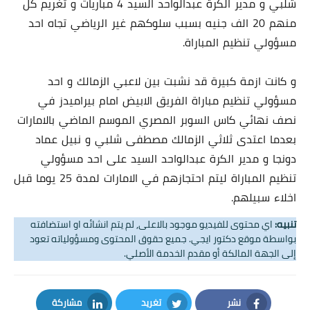
شلبي و مدير الكرة عبدالواحد السيد 4 مباريات و تغريم كل
منهم 20 الف جنيه بسبب سلوكهم غير الرياضي تجاه احد
مسؤولي تنظيم المباراة.
و كانت ازمة كبيرة قد نشبت بين لاعبي الزمالك و احد
مسؤولي تنظيم مباراة الفريق الابيض امام بيراميدز في
نصف نهائي كاس السوبر المصري الموسم الماضي بالامارات
بعدما اعتدى ثلاثي الزمالك مصطفى شلبي و نبيل عماد
دونجا و مدير الكرة عبدالواحد السيد على احد مسؤولي
تنظيم المباراة ليتم احتجازهم في الامارات لمدة 25 يوما قبل
اخلاء سبيلهم.
تنبيه:
اي محتوى للفيديو موجود بالاعلى, لم يتم انشائه او استضافته
بواسطة موقع دكتور ايجي. جميع حقوق المحتوى ومسؤولياته تعود
إلى الجهة المالكة أو مقدم الخدمة الأصلي.
نشر
تغريد
مشاركة