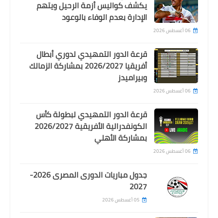
يكشف كواليس أزمة الرحيل ويتهم
كولر ينفذ عقوبة كهربا و يستبعده من
الإدارة بعدم الوفاء بالوعود
مران الاهلى و مباراة طلائع الجيش
06 أغسطس 2026
قرعة الدور التمهيدي لدوري أبطال
أفريقيا 2026/2027 بمشاركة الزمالك
وبيراميدز
06 أغسطس 2026
قرعة الدور التمهيدي لبطولة كأس
الكونفدرالية الأفريقية 2026/2027
بمشاركة الأهلي
اخبار رياضية
06 أغسطس 2026
فى الدقيقة 95 .. بيلينجهام ينقذ انجلترا
من توديع اليورو امام بهدف خرافى امام
جدول مباريات الدورى المصرى 2026-
سلوفاكيا
2027
05 أغسطس 2026