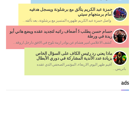
حمزة عبد الكريم يتألق مع برشلونة ويسجل هدفيه
أمام برمنجهام سيتي
واصل حمزة عبد الكريم ظهوره المتميز مع برشلونة، بعد تألقه...
حسام حسن يطلب 5 أضعاف راتبه لتجديد عقده ويضع هاني أبو
ريدة في ورطة
كشف الاعلامي امير هشام عن بوادر ازمة تلوح في الافق دارخل اروقة...
ماذا يعني رد رئيس الكاف على السؤال الخاص
بزيادة عدد الأندية المشاركة في دوري الأبطال
أقيم ظهر اليوم, الاربعاء، المؤتمر الصحفي الذي عقده
باتريس...
ads