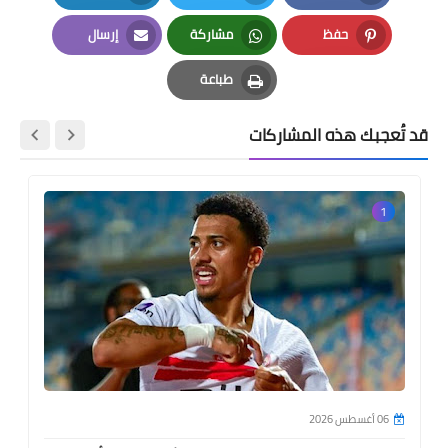
LinkedIn
Twitter
Facebook
حفظ
مشاركة
إرسال
Email
Whatsapp
Pinterest
طباعة
Print
قد تُعجبك هذه المشاركات
1
06 أغسطس 2026