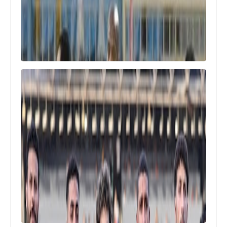
كولر .. و يوجه تحذير شديد اللهجة له
Egypt
عقوبة مالية ضخمة على لاعب الزمالك .. و
اللاعب يرغب فى الرحيل