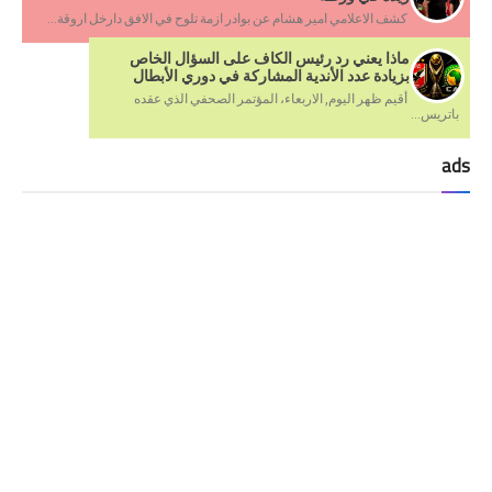
كشف الاعلامي امير هشام عن بوادر ازمة تلوح في الافق دارخل اروقة...
ماذا يعني رد رئيس الكاف على السؤال الخاص
بزيادة عدد الأندية المشاركة في دوري الأبطال
أقيم ظهر اليوم, الاربعاء، المؤتمر الصحفي الذي عقده
باتريس...
ads