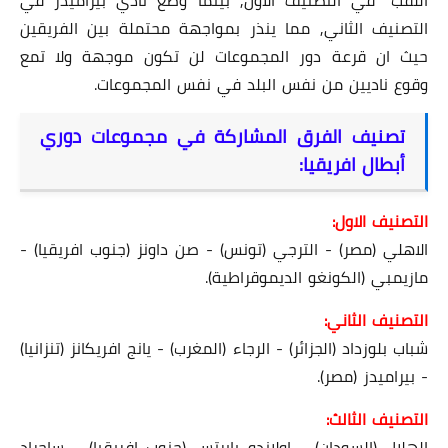
التصنيف الثاني, مما ينذر بمواجهة محتملة بين الفريقين
حيث ان قرعة دور المجموعات لن تكون موجهة ولا تمع
وقوع ناديين من نفس البلد في نفس المجموعات.
تصنيف الفرق المشاركة في مجموعات دوري
أبطال افريقيا:
التصنيف الاول:
الاهلي (مصر) - الترجي (تونس) - صن داونز (جنوب افريقيا) -
مازيمبي (الكونغو الديموقراطية).
التصنيف الثاني:
شباب بلوزداد (الجزائر) - الرجاء (المغرب) - يانج افريكانز (تنزانيا)
- بيراميدز (مصر).
التصنيف الثالث:
الهلال (السودان) - اولاندو بايرتس (جنوب افريقيا) - ساجراد