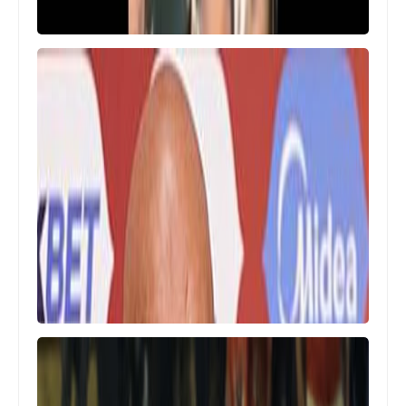
أمم أفريقيا
تشكيلة قوية لمنتخب مصر في اول
مبارياته في امم افريقيا امام زيمبابوي