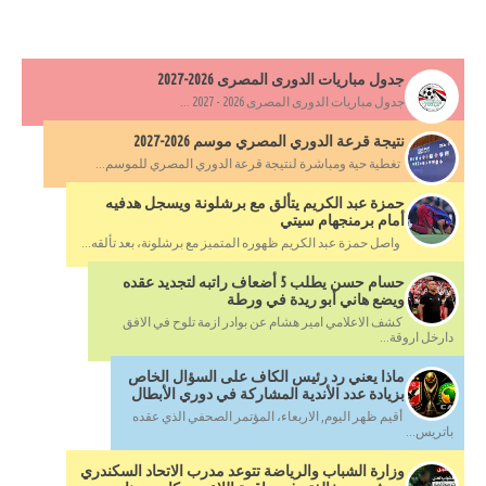
جدول مباريات الدورى المصرى 2026-2027
جدول مباريات الدورى المصرى 2026 - 2027 ...
نتيجة قرعة الدوري المصري موسم 2026-2027
تغطية حية ومباشرة لنتيجة قرعة الدوري المصري للموسم...
حمزة عبد الكريم يتألق مع برشلونة ويسجل هدفيه
أمام برمنجهام سيتي
واصل حمزة عبد الكريم ظهوره المتميز مع برشلونة، بعد تألقه...
حسام حسن يطلب 5 أضعاف راتبه لتجديد عقده
ويضع هاني أبو ريدة في ورطة
كشف الاعلامي امير هشام عن بوادر ازمة تلوح في الافق
دارخل اروقة...
ماذا يعني رد رئيس الكاف على السؤال الخاص
بزيادة عدد الأندية المشاركة في دوري الأبطال
أقيم ظهر اليوم, الاربعاء، المؤتمر الصحفي الذي عقده
باتريس...
وزارة الشباب والرياضة تتوعد مدرب الاتحاد السكندري