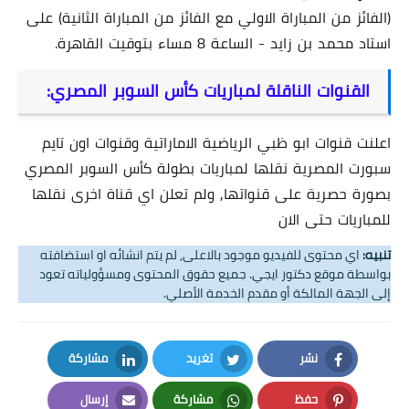
(الفائز من المباراة الاولي مع الفائز من المباراة الثانية) على
استاد محمد بن زايد - الساعة 8 مساء بتوقيت القاهرة.
القنوات الناقلة لمباريات كأس السوبر المصري:
اعلنت قنوات ابو ظبي الرياضية الاماراتية وقنوات اون تايم
سبورت المصرية نقلها لمباريات بطولة كأس السوبر المصري
بصورة حصرية على قنواتها, ولم تعلن اي قناة اخرى نقلها
للمباريات حتى الان
تنبيه:
اي محتوى للفيديو موجود بالاعلى, لم يتم انشائه او استضافته
بواسطة موقع دكتور ايجي. جميع حقوق المحتوى ومسؤولياته تعود
إلى الجهة المالكة أو مقدم الخدمة الأصلي.
نشر
تغريد
مشاركة
LinkedIn
Twitter
Facebook
حفظ
مشاركة
إرسال