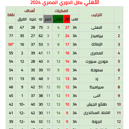
الأهلي
بطل الدوري المصري 2024
المباريات
أهداف
الترتيب
نقاط
لعب
فاز
تعادل
خسر
له
عليه
الفرق
1
الاهلى
34
27
4
3
75
28
47
85
2
بيراميدز
34
24
7
3
62
27
35
77
الزمالك
*56
16
37
53
9
8
17
34
3
4
المصرى
34
16
7
11
41
39
2
55
5
مودرن سبورت
34
14
12
8
40
28
12
54
10
6
سموحة
34
15
9
39
35
4
54
7
زد
34
13
12
9
48
35
13
51
8
سيراميكا
34
12
10
12
51
42
9
46
انبى
45
1
37
38
11
12
11
34
9
10
طلائع الجيش
34
10
12
12
30
40
-10
42
الاتحاد السكندرى
41
-12
42
30
11
14
9
34
11
12
الجونة
34
9
12
13
32
44
-12
39