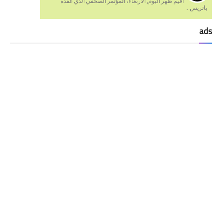
أقيم ظهر اليوم, الاربعاء، المؤتمر الصحفي الذي عقده
باتريس...
ads