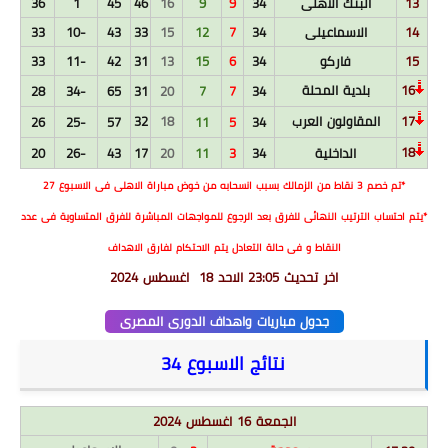
13
البنك الاهلى
34
9
9
16
46
45
1
36
14
الاسماعيلى
34
7
12
15
33
43
-10
33
15
فاركو
34
6
15
13
31
42
-11
33
16
بلدية المحلة
28
-34
65
31
20
7
7
34
17
المقاولون العرب
18
32
26
-25
57
11
5
34
18
الداخلية
34
3
11
20
17
43
-26
20
*تم خصم 3 نقاط من الزمالك بسبب انسحابه من خوض مباراة الاهلى فى الاسبوع 27
*يتم احتساب الترتيب النهائى للفرق بعد الرجوع للمواجهات المباشرة للفرق المتساوية فى عدد
النقاط و فى حالة التعادل يتم الاحتكام لفارق الاهداف
اخر تحديث 23:05 الاحد 18 اغسطس 2024
جدول مباريات واهداف الدورى المصرى
نتائج الاسبوع 34
الجمعة 16 اغسطس 2024