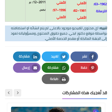
2011–12:
الأهلي
الأهلي
لم
1962–63:
1996–97:
1981–82:
تكتمل
الترسانة
الأهلي
الأهلي
تنبيه:
اي محتوى للفيديو موجود بالاعلى, لم يتم انشائه او استضافته
بواسطة موقع دكتور ايجي. جميع حقوق المحتوى ومسؤولياته تعود
إلى الجهة المالكة أو مقدم الخدمة الأصلي.
نشر
تغريد
مشاركة
LinkedIn
Twitter
Facebook
حفظ
مشاركة
إرسال
Email
Whatsapp
Pinterest
طباعة
Print
قد تُعجبك هذه المشاركات
1