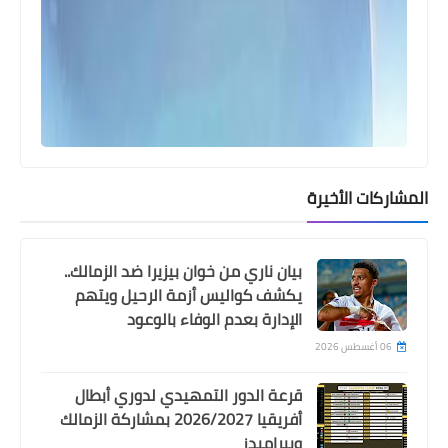
Egypt
المشاركات الأخيرة
بعد غياب لمدة عام عن التحكيم .. سبب
تعيين محمد الحنفى حكما لمباراة
بيان ناري من خوان بيزيرا ضد الزمالك..
بيراميدز و المقاولون
يكشف كواليس أزمة الرحيل ويتهم
الإدارة بعدم الوفاء بالوعود
06 أغسطس 2026
قرعة الدور التمهيدي لدوري أبطال
أفريقيا 2026/2027 بمشاركة الزمالك
وبيراميدز