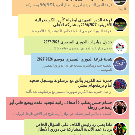
قرعة الدور التمهيدي لدوري أبطال أفريقيا 2026/2027 بمشاركة
الزمالك...
قرعة الدور التمهيدي لبطولة كأس الكونفدرالية
الأفريقية 2026/2027 بمشاركة الأهلي
قرعة الدور التمهيدي لبطولة كأس الكونفدرالية الأفريقية...
جدول مباريات الدورى المصرى 2026-2027
جدول مباريات الدورى المصرى 2026 - 2027 ...
نتيجة قرعة الدوري المصري موسم 2026-2027
تغطية حية ومباشرة لنتيجة قرعة الدوري المصري
للموسم...
حمزة عبد الكريم يتألق مع برشلونة ويسجل هدفيه
أمام برمنجهام سيتي
واصل حمزة عبد الكريم ظهوره المتميز مع برشلونة، بعد تألقه...
حسام حسن يطلب 5 أضعاف راتبه لتجديد عقده ويضع هاني أبو
ريدة في ورطة
كشف الاعلامي امير هشام عن بوادر ازمة تلوح في الافق دارخل اروقة...
ماذا يعني رد رئيس الكاف على السؤال الخاص
بزيادة عدد الأندية المشاركة في دوري الأبطال