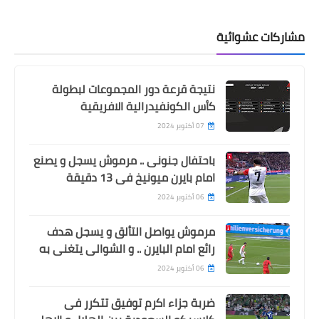
مشاركات عشوائية
نتيجة قرعة دور المجموعات لبطولة
كأس الكونفيدرالية الافريقية
07 أكتوبر 2024
باحتفال جنونى .. مرموش يسجل و يصنع
امام بايرن ميونيخ فى 13 دقيقة
06 أكتوبر 2024
مرموش يواصل التألق و يسجل هدف
رائع امام البايرن .. و الشوالى يتغنى به
06 أكتوبر 2024
ضربة جزاء اكرم توفيق تتكرر فى