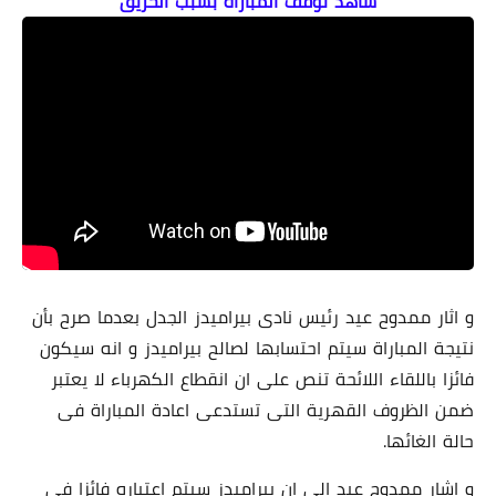
شاهد توقف المباراة بسبب الحريق
و اثار ممدوح عيد رئيس نادى بيراميدز الجدل بعدما صرح بأن
نتيجة المباراة سيتم احتسابها لصالح بيراميدز و انه سيكون
فائزا باللقاء اللائحة تنص على ان انقطاع الكهرباء لا يعتبر
ضمن الظروف القهرية التى تستدعى اعادة المباراة فى
حالة الغائها.
و اشار ممدوح عيد الى ان بيراميدز سيتم اعتباره فائزا فى