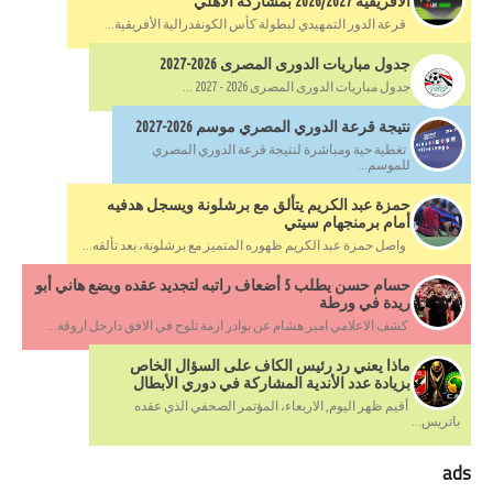
الأفريقية 2026/2027 بمشاركة الأهلي
قرعة الدور التمهيدي لبطولة كأس الكونفدرالية الأفريقية...
جدول مباريات الدورى المصرى 2026-2027
جدول مباريات الدورى المصرى 2026 - 2027 ...
نتيجة قرعة الدوري المصري موسم 2026-2027
تغطية حية ومباشرة لنتيجة قرعة الدوري المصري
للموسم...
حمزة عبد الكريم يتألق مع برشلونة ويسجل هدفيه
أمام برمنجهام سيتي
واصل حمزة عبد الكريم ظهوره المتميز مع برشلونة، بعد تألقه...
حسام حسن يطلب 5 أضعاف راتبه لتجديد عقده ويضع هاني أبو
ريدة في ورطة
كشف الاعلامي امير هشام عن بوادر ازمة تلوح في الافق دارخل اروقة...
ماذا يعني رد رئيس الكاف على السؤال الخاص
بزيادة عدد الأندية المشاركة في دوري الأبطال
أقيم ظهر اليوم, الاربعاء، المؤتمر الصحفي الذي عقده
باتريس...
ads