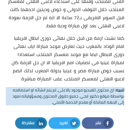
الفنى للمنتخب وقتها على استدعاء لاعبى الاهلى لمعسكر
المنتخب خلال التوقف الدولى و خوض وديتين احدهما كانت
قبل السوبر الافريقى بـ72 ساعة الا انه تم حل الازمة بعودة
لاعبى الاهلى بعد اول مباراة ودية فقط.
كما نشبت ازمة من قبل خلال نهائى دورى ابطال افريقيا
امام الوداد بالمغرب حيث تعارض موعد مباراة اياب نهائى
دورى الابطال ايضا مع موعد معسكر المنتخب استعدادا
لمباراة غينيا فى تصفيات امم افريقيا الا ان حل الازمة كان
بسبب خوض مباراة مصر و غينيا بدولة المغرب لذلك انضم
لاعبو الاهلى لمعسكر المنتخب عقب المباراة مباشرة.
تنبيه:
اي محتوى للفيديو موجود بالاعلى, لم يتم انشائه او استضافته
بواسطة موقع دكتور ايجي. جميع حقوق المحتوى ومسؤولياته تعود
إلى الجهة المالكة أو مقدم الخدمة الأصلي.
نشر
تغريد
مشاركة