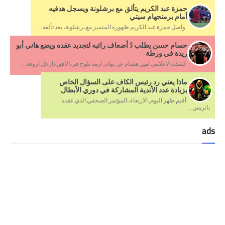
حمزة عبد الكريم يتألق مع برشلونة ويسجل هدفيه
أمام برمنجهام سيتي
واصل حمزة عبد الكريم ظهوره المتميز مع برشلونة، بعد تألقه...
حسام حسن يطلب 5 أضعاف راتبه لتجديد عقده ويضع هاني أبو
ريدة في ورطة
كشف الاعلامي امير هشام عن بوادر ازمة تلوح في الافق دارخل اروقة...
ماذا يعني رد رئيس الكاف على السؤال الخاص
بزيادة عدد الأندية المشاركة في دوري الأبطال
أقيم ظهر اليوم, الاربعاء، المؤتمر الصحفي الذي عقده
باتريس...
ads